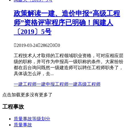
政策解读
一建、造价申报“高级工程
师”资格评审程序已明确！闽建人
〔2019〕5号

2019-03-24

2862

0

0
工程技术人才取得的工程领域职业资格，可对应相应层
级的职称，并可作为申报高一级职称的条件。大家纷纷
都在后台询问既然一级建造师可以聘任工程师职务了，
具体该怎么评，去...
一建工程师
一建申报工程师
一建高级工程师
点击加载更多
没有更多了
工程事故
质量事故等级划分
质量事故