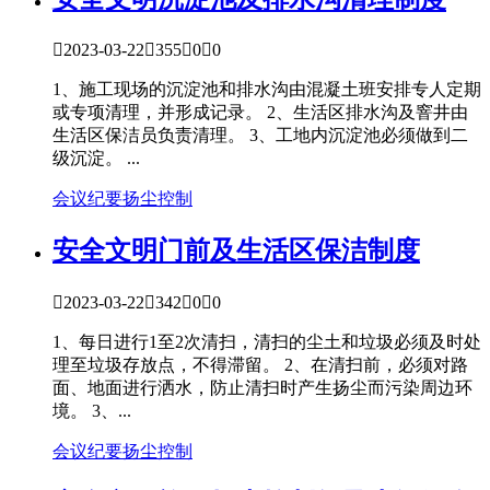

2023-03-22

355

0

0
1、施工现场的沉淀池和排水沟由混凝土班安排专人定期
或专项清理，并形成记录。 2、生活区排水沟及窨井由
生活区保洁员负责清理。 3、工地内沉淀池必须做到二
级沉淀。 ...
会议纪要
扬尘控制
安全文明
门前及生活区保洁制度

2023-03-22

342

0

0
1、每日进行1至2次清扫，清扫的尘土和垃圾必须及时处
理至垃圾存放点，不得滞留。 2、在清扫前，必须对路
面、地面进行洒水，防止清扫时产生扬尘而污染周边环
境。 3、...
会议纪要
扬尘控制