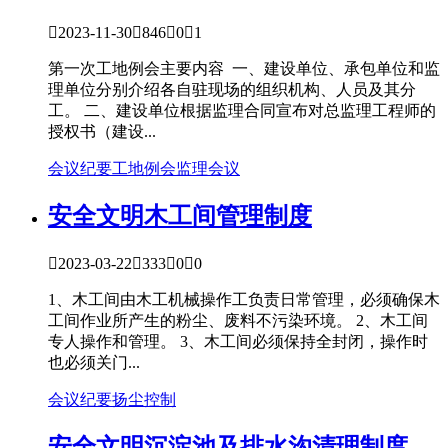

2023-11-30

846

0

1
第一次工地例会主要内容 一、建设单位、承包单位和监
理单位分别介绍各自驻现场的组织机构、人员及其分
工。 二、建设单位根据监理合同宣布对总监理工程师的
授权书（建设...
会议纪要
工地例会
监理会议
安全文明
木工间管理制度

2023-03-22

333

0

0
1、木工间由木工机械操作工负责日常管理，必须确保木
工间作业所产生的粉尘、废料不污染环境。 2、木工间
专人操作和管理。 3、木工间必须保持全封闭，操作时
也必须关门...
会议纪要
扬尘控制
安全文明
沉淀池及排水沟清理制度