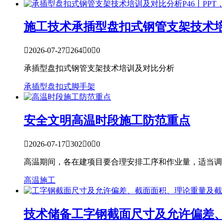
施工技术
承插型盘扣式钢管支架技术培

2026-07-27

264

0

0
承插型盘扣式钢管支架技术培训及对比分析
承插型盘扣式
脚手架
安全文明
高温时段施工防范重点

2026-07-17

302

0

0
高温期间，各在建项目要合理安排工序和作业量，适当调
高温施工
技术储备
工字钢截面尺寸及允许偏差、