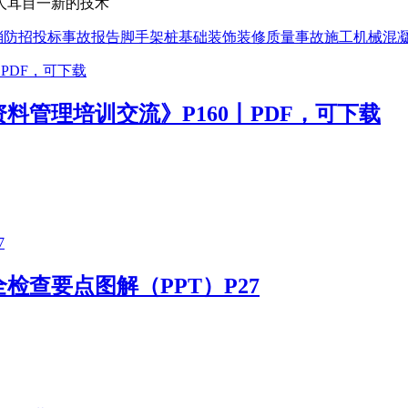
人耳目一新的技术
消防
招投标
事故报告
脚手架
桩基础
装饰装修
质量事故
施工机械
混
料管理培训交流》P160丨PDF，可下载
检查要点图解（PPT）P27