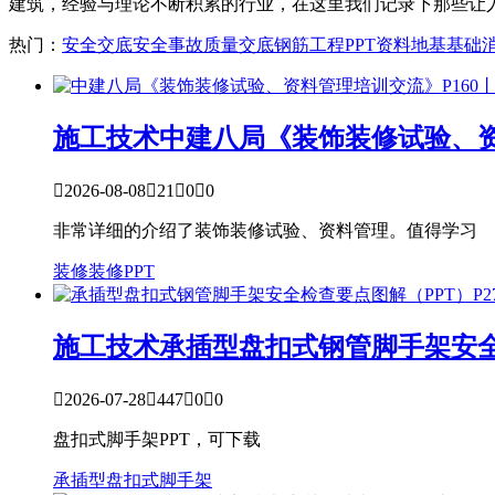
建筑，经验与理论不断积累的行业，在这里我们记录下那些让
热门：
安全交底
安全事故
质量交底
钢筋工程
PPT资料
地基基础
施工技术
中建八局《装饰装修试验、资

2026-08-08

21

0

0
非常详细的介绍了装饰装修试验、资料管理。值得学习
装修
装修PPT
施工技术
承插型盘扣式钢管脚手架安全

2026-07-28

447

0

0
盘扣式脚手架PPT，可下载
承插型盘扣式
脚手架