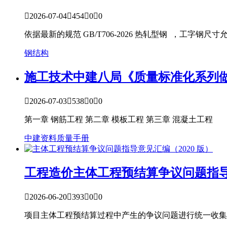

2026-07-04

454

0

0
依据最新的规范 GB/T706-2026 热轧型钢 ，工
钢结构
施工技术
中建八局《质量标准化系列做

2026-07-03

538

0

0
第一章 钢筋工程 第二章 模板工程 第三章 混凝土工程
中建资料
质量手册
工程造价
主体工程预结算争议问题指导意

2026-06-20

393

0

0
项目主体工程预结算过程中产生的争议问题进行统一收集