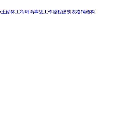
凝土
砌体工程
坍塌事故
工作流程
建筑表格
钢结构