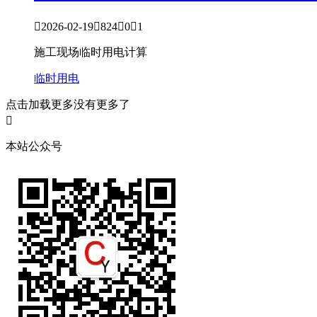

2026-02-19

824

0

1
施工现场临时用电计算
临时用电
点击加载更多
没有更多了

本站公众号