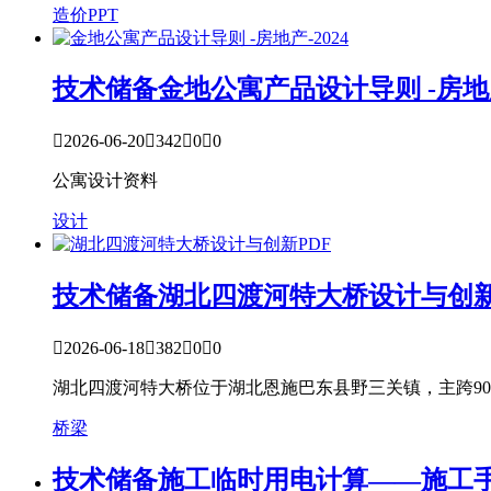
造价PPT
技术储备
金地公寓产品设计导则 -房地产

2026-06-20

342

0

0
公寓设计资料
设计
技术储备
湖北四渡河特大桥设计与创新

2026-06-18

382

0

0
湖北四渡河特大桥位于湖北恩施巴东县野三关镇，主跨9
桥梁
技术储备
施工临时用电计算——施工