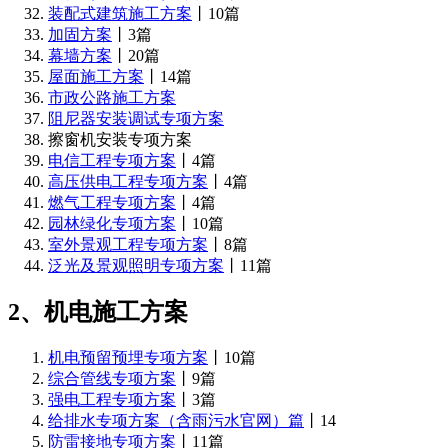
装配式建筑施工方案
丨10篇
加固方案
丨3篇
幕墙方案
丨20篇
屋面施工方案
丨14篇
市政公路施工方案
阻尼器安装调试专项方案
擦窗机安装专项方案
电信工程专项方案
丨4篇
高压供电工程专项方案
丨4篇
燃气工程专项方案
丨4篇
园林绿化专项方案
丨10篇
室外景观工程专项方案
丨8篇
泛光及景观照明专项方案
丨11篇
2、机电施工方案
机电预留预埋专项方案
丨10篇
综合管线专项方案
丨9篇
强电工程专项方案
丨3篇
给排水专项方案（含雨污水官网）篇
丨14
防雷接地专项方案
丨11篇