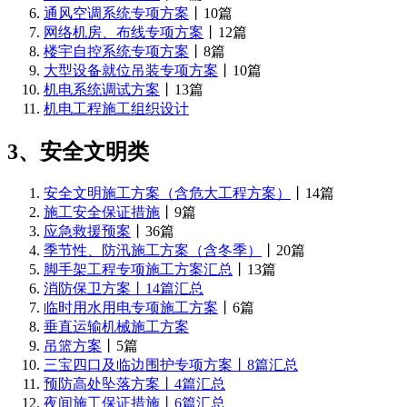
通风空调系统专项方案
丨10篇
网络机房、布线专项方案
丨12篇
楼宇自控系统专项方案
丨8篇
大型设备就位吊装专项方案
丨10篇
机电系统调试方案
丨13篇
机电工程施工组织设计
3、安全文明类
安全文明施工方案（含危大工程方案）
丨14篇
施工安全保证措施
丨9篇
应急救援预案
丨36篇
季节性、防汛施工方案（含冬季）
丨20篇
脚手架工程专项施工方案汇总
丨13篇
消防保卫方案丨14篇汇总
临时用水用电专项施工方案
丨6篇
垂直运输机械施工方案
吊篮方案
丨5篇
三宝四口及临边围护专项方案丨8篇汇总
预防高处坠落方案丨4篇汇总
夜间施工保证措施丨6篇汇总