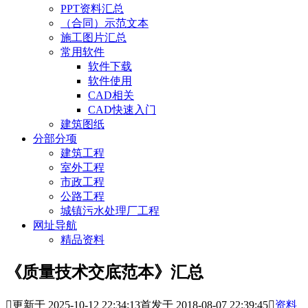
PPT资料汇总
（合同）示范文本
施工图片汇总
常用软件
软件下载
软件使用
CAD相关
CAD快速入门
建筑图纸
分部分项
建筑工程
室外工程
市政工程
公路工程
城镇污水处理厂工程
网址导航
精品资料
《质量技术交底范本》汇总

更新于 2025-10-12 22:34:13
首发于 2018-08-07 22:39:45

资料