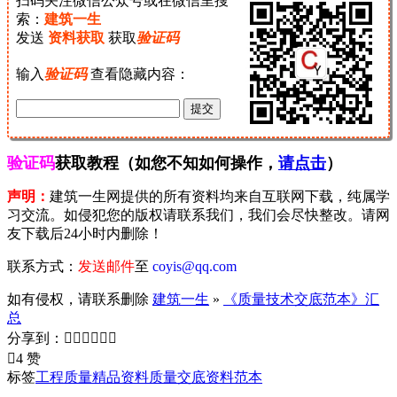
扫码关注微信公众号或在微信里搜
索：
建筑一生
发送
资料获取
获取
验证码
输入
验证码
查看隐藏内容：
验证码
获取教程（如您不知如何操作，
请点击
）
声明：
建筑一生网提供的所有资料均来自互联网下载，纯属学
习交流。如侵犯您的版权请联系我们，我们会尽快整改。请网
友下载后24小时内删除！
联系方式：
发送邮件
至
coyis@qq.com
如有侵权，请联系删除
建筑一生
»
《质量技术交底范本》汇
总
分享到：







4 赞
标签
工程质量
精品资料
质量交底
资料范本