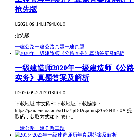
抢先版

2021-09-14

1794

0

0
抢先版
一建公路
一建公路真题
一建真题
一级建造师
2020年一级建造师《公路
实务》真题答案及解析

2020-09-22

7918

0

0
下载地址 本文附件下载地址 下载链接：
https://pan.baidu.com/s/1BzYpRdAqahmgZ6eSNB-q0A 提
取码，获取方式如下 验证...
一建公路
一建公路真题