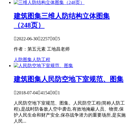
建筑图集
三维人防结构立体图集
（248页）

2022-06-30

2257

0

5
作者：第五元素 工地昌老师
人防图集
人防工程
建筑图集
人民防空地下室规范、图集

2018-07-04

4154

0

1
人民防空地下室规范、图集。人民防空工程(简称人防工
程),是战时防备敌人空中袭击,有效地掩蔽人员、物资,保
护人民生命和财产安全,保存战争潜力的重要场所,是实施
人民...