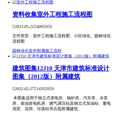
资料收集
室外工程施工流程图

2023-05-21

409

0

0
文件类型：室外工程施工流程图、小区绿化、园林绿化
流程图
园林绿化
室外附属
施工流程
建筑图集
12J10 天津市建筑标准设计
图集（2012版）附属建筑

2022-02-27

1435

0

0
本图集适用于独立式变电所、锅炉房、汽车库、水泵
房、柴油发电机房、燃气调压站及独立式加油站、蓄电
池室、花房、垃圾站等石磊附属建筑。