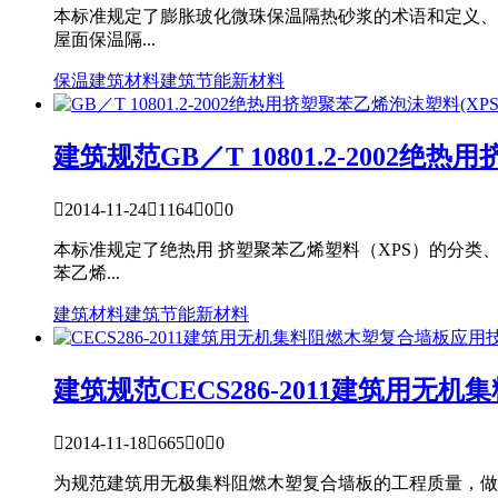
本标准规定了膨胀玻化微珠保温隔热砂浆的术语和定义、
屋面保温隔...
保温
建筑材料
建筑节能
新材料
建筑规范
GB／T 10801.2-2002绝

2014-11-24

1164

0

0
本标准规定了绝热用 挤塑聚苯乙烯塑料（XPS）的分
苯乙烯...
建筑材料
建筑节能
新材料
建筑规范
CECS286-2011建筑用

2014-11-18

665

0

0
为规范建筑用无极集料阻燃木塑复合墙板的工程质量，做