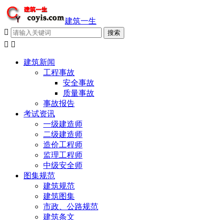
建筑一生



建筑新闻
工程事故
安全事故
质量事故
事故报告
考试资讯
一级建造师
二级建造师
造价工程师
监理工程师
中级安全师
图集规范
建筑规范
建筑图集
市政、公路规范
建筑条文