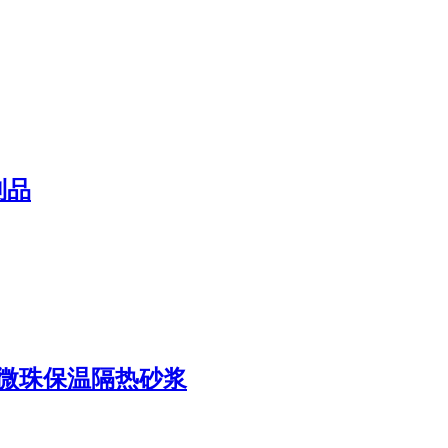
制品
用玻化微珠保温隔热砂浆