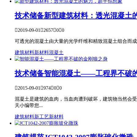
技术储备
新型建筑材料：透光混凝土

2019-09-01

2657

0

0
可透光的混凝土由大量的光学纤维和精致混凝土组合而成
建筑材料
新材料
混凝土
技术储备
智能混凝土——工程界不破

2015-09-01

974

0

0
混凝土是建筑的血肉，当血肉遭到破坏，建筑物当然会受
天小编带您...
建筑材料
新工艺
新材料