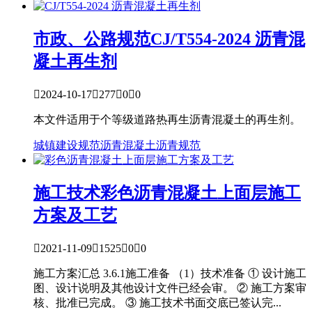
市政、公路规范
CJ/T554-2024 沥青混
凝土再生剂

2024-10-17

277

0

0
本文件适用于个等级道路热再生沥青混凝土的再生剂。
城镇建设规范
沥青混凝土
沥青规范
施工技术
彩色沥青混凝土上面层施工
方案及工艺

2021-11-09

1525

0

0
施工方案汇总 3.6.1施工准备 （1）技术准备 ① 设计施工
图、设计说明及其他设计文件已经会审。 ② 施工方案审
核、批准已完成。 ③ 施工技术书面交底已签认完...