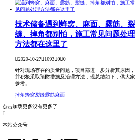
技术储备
遇到蜂窝、麻面、露筋、裂
缝、掉角都别怕，施工常见问题处理
方法都在这里了

2020-10-27

1093

0

0
针对现场存在的质量问题，项目部进一步分析其原因，
并积极采取预防措施及治理方法，现总结如下，供大家
参考。
掉角
蜂窝
裂缝
露筋
麻面
点击加载更多
没有更多了

本站公众号