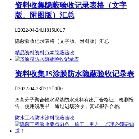
资料收集
隐蔽验收记录表格（文字
版、附图版）汇总

2022-04-24

1815

0

7
隐蔽验收记录表格（文字版、附图版）汇总
精品资料
资料范本
隐蔽验收
资料收集
JS涂膜防水隐蔽验收记录表

2022-04-23

712

0

0
JS高分子聚合物水泥基防水涂料有出厂合格证、检测报
告、使用说明书、通过进场验收，复试报告合格;
防水工程
防水涂料
隐蔽验收