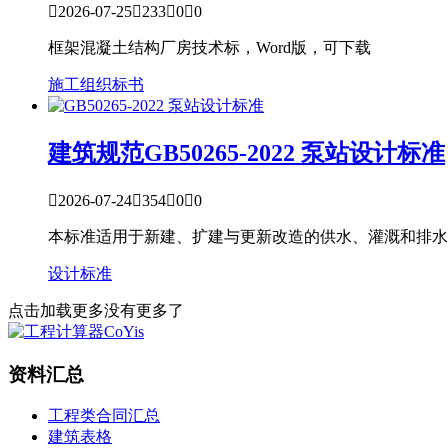

2026-07-25

233

0

0
框架混凝土结构厂房技术标，Word版，可下载
施工组织
标书
建筑规范
GB50265-2022 泵站设计标准

2026-07-24

354

0

0
本标准适用于新建、扩建与更新改造的供水、灌溉和排水
设计标准
点击加载更多
没有更多了
资料汇总
工程类合同汇总
建筑表格