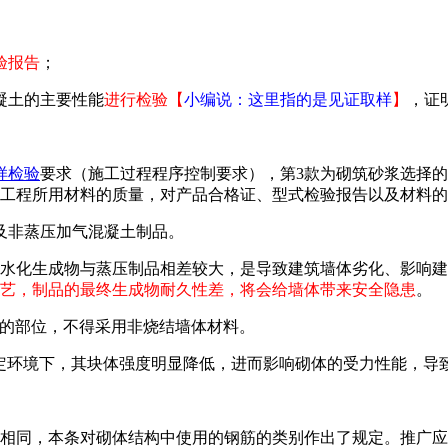
验报告
；
凝土的主要性能
进行检验【
小编说：这里指的是见证取样
】
，证
样检验
要求（施工过程程序控制要求），第3款为砌筑砂浆选择
工程所用材料的质量，对产品合格证、型式检验报告以及材料的
块及非蒸压加气混凝土制品。
水化生成物与蒸压制品相差较大，是导致建筑墙体劣化、影响建
艺，制品的最终生成物耐久性差，将会给墙体带来安全隐患
。
介质的部位，不得采用非烧结墙体材料。
特定环境下，其块体强度明显降低，进而影响砌体的受力性能，导
相同，本条对砌体结构中使用的钢筋的类别作出了规定。推广应