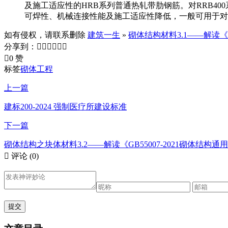
及施工适应性的HRB系列普通热轧带肋钢筋。对RRB4
可焊性、机械连接性能及施工适应性降低，一般可用于对
如有侵权，请联系删除
建筑一生
»
砌体结构材料3.1——解读《G
分享到：







0 赞
标签
砌体工程
上一篇
建标200-2024 强制医疗所建设标准
下一篇
砌体结构之块体材料3.2——解读《GB55007-2021砌体结构通

评论
(0)