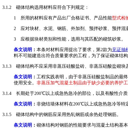
3.1.2 砌体结构选用材料应符合下列规定：
1 所用的材料应有产品出厂合格证书、产品性能
型式检
2 应对块材、水泥、钢筋、外加剂、预拌砂浆、预拌混
3 应根据块材类别和性能，选用与其匹配的砌筑砂浆。
条文说明
：
本条对材料应用提出了要求，第2款为
见证抽
料不可能建造出符合质量要求的工程，为了保证砌体结构
3.1.3 砌体结构不应采用非蒸压硅酸盐砖、非蒸压硅酸盐砌
条文说明
：
工程实践表明，由于非蒸压硅酸盐制品的最终
使用安全。
非蒸压加气混凝土制品由于缺少必要的养护工
3.1.4 长期处于200℃以上或急热急冷的部位，以及有酸性
条文说明
：
非烧结墙体材料在200℃以上或急热急冷等
3.1.5 砌体结构中的钢筋应采用热轧钢筋或余热处理钢筋。
条文说明
：
砌体结构对钢筋的性能要求与混凝土结构基本