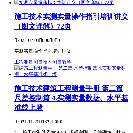
施工技术
实测实量操作指引培训讲义
（图文详解）72页

2023-02-03

800

0

0
实测实量操作指引培训讲义
工程测量
测量技术
测量教学
施工技术
建筑工程测量手册 第二篇
尺差控制篇 4.实测实量数据、水平基
准线上墙

2021-11-26

1329

0

0
4.1. 施工控制线设置 4.1.1. 指标说明：反映砌筑、抹灰、