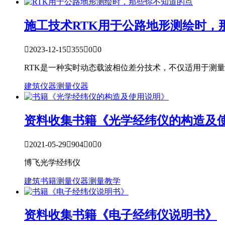
施工技术
RTK用于公路地形测绘时，

2023-12-15

355

0

0
RTK是一种实时动态载波相位差分技术，不仅适用于测
建筑仪器
测量仪器
资料收集
书籍《光学经纬仪的构造及

2021-05-29

904

0

0
博飞光学经纬仪
建筑书籍
测量仪器
测量教学
资料收集
书籍《电子经纬仪说明书》