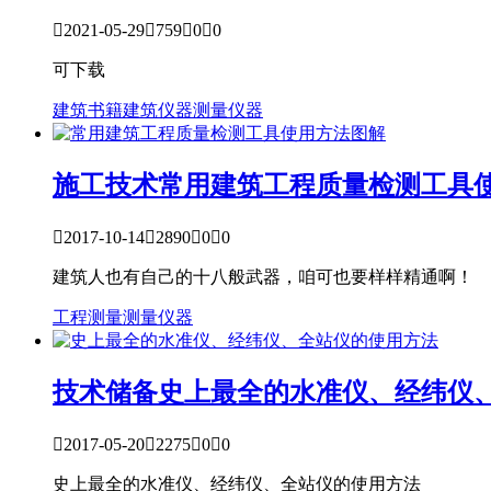

2021-05-29

759

0

0
可下载
建筑书籍
建筑仪器
测量仪器
施工技术
常用建筑工程质量检测工具

2017-10-14

2890

0

0
建筑人也有自己的十八般武器，咱可也要样样精通啊！
工程测量
测量仪器
技术储备
史上最全的水准仪、经纬仪

2017-05-20

2275

0

0
史上最全的水准仪、经纬仪、全站仪的使用方法