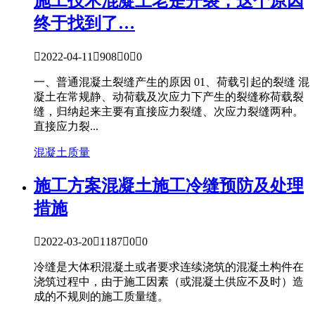
施工技术
混凝土老是开裂，这个原因
终于找到了…

2022-04-11

908

0

0
一、普通混凝土裂缝产生的原因 01、荷载引起的裂缝 混
凝土在常规静、动荷载及次应力下产生的裂缝称荷载裂
缝，归纳起来主要有直接应力裂缝、次应力裂缝两种。
直接应力裂...
混凝土质量
施工方案
混凝土施工冷缝预防及处理
措施

2022-03-20

1187

0

0
冷缝是大体积混凝土或者要求连续浇筑的混凝土构件在
浇筑过程中，由于施工因素（或混凝土供应不及时）造
成的不规则的施工质量缝。