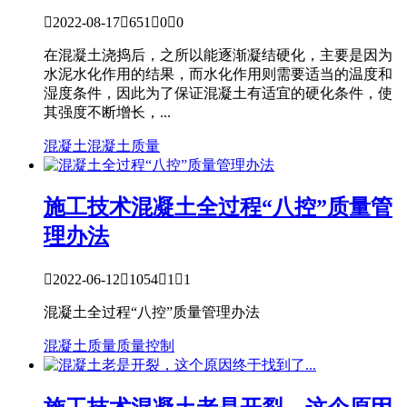

2022-08-17

651

0

0
在混凝土浇捣后，之所以能逐渐凝结硬化，主要是因为
水泥水化作用的结果，而水化作用则需要适当的温度和
湿度条件，因此为了保证混凝土有适宜的硬化条件，使
其强度不断增长，...
混凝土
混凝土质量
施工技术
混凝土全过程“八控”质量管
理办法

2022-06-12

1054

1

1
混凝土全过程“八控”质量管理办法
混凝土质量
质量控制