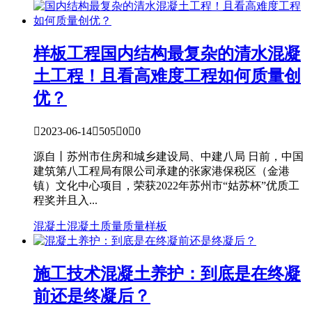
样板工程
国内结构最复杂的清水混凝
土工程！且看高难度工程如何质量创
优？

2023-06-14

505

0

0
源自丨苏州市住房和城乡建设局、中建八局 日前，中国
建筑第八工程局有限公司承建的张家港保税区（金港
镇）文化中心项目，荣获2022年苏州市“姑苏杯”优质工
程奖并且入...
混凝土
混凝土质量
质量样板
施工技术
混凝土养护：到底是在终凝
前还是终凝后？