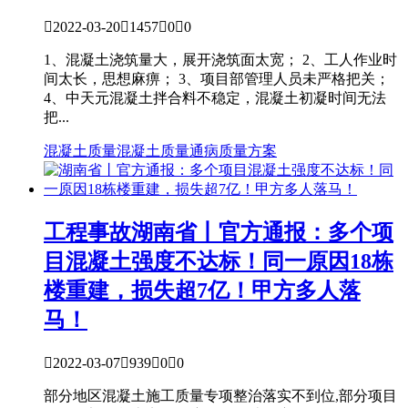

2022-03-20

1457

0

0
1、混凝土浇筑量大，展开浇筑面太宽； 2、工人作业时
间太长，思想麻痹； 3、项目部管理人员未严格把关；
4、中天元混凝土拌合料不稳定，混凝土初凝时间无法
把...
混凝土质量
混凝土质量通病
质量方案
工程事故
湖南省丨官方通报：多个项
目混凝土强度不达标！同一原因18栋
楼重建，损失超7亿！甲方多人落
马！

2022-03-07

939

0

0
部分地区混凝土施工质量专项整治落实不到位,部分项目