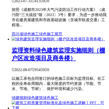

2023-07-31

413

0

0
按照《成都市2023年大气污染防治工作行动方案》（成
污防“三大战役”领〔2023〕3号）要求，为进一步推动我
市在建房屋建筑和市政基础设施（含城市轨道交通）工
程项...
四川省
绿色施工
绿色施工规范
监理资料
绿色建筑监理实施细则（棚
户区改造项目及商务楼）

2022-08-07

954

0

0
以施工承包合同签订的绿色施工目标为监理目标。在工
程的全寿命周期内，最大限度的节约资源（节能、节
水、节地、节材）、保护环境和减少污染。
绿建细则
绿色建筑
绿色施工