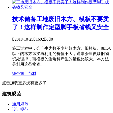
技术储备
工地废旧木方、模板不要卖
了！这样制作定型脚手板省钱又安全

2018-10-25

1602

0

0
施工过程中，会产生为数不少的短木方、旧模板。像1米
以下的木方续接再利用的价值不大，通常会当做废旧物
资处理掉，而模板的边角料产生的量也比较大。本方法
是利用这些物资...
绿色施工
节材
点击加载更多
没有更多了
建筑规范
通用规范
设计规范