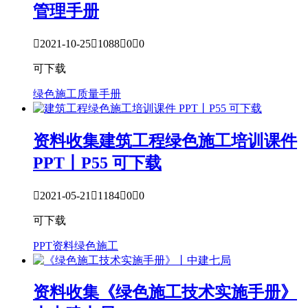
管理手册

2021-10-25

1088

0

0
可下载
绿色施工
质量手册
资料收集
建筑工程绿色施工培训课件
PPT丨P55 可下载

2021-05-21

1184

0

0
可下载
PPT资料
绿色施工
资料收集
《绿色施工技术实施手册》