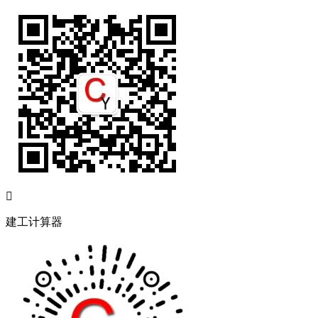

建工计算器