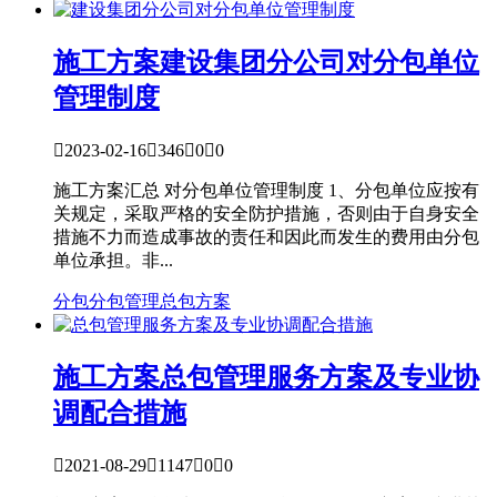
施工方案
建设集团分公司对分包单位
管理制度

2023-02-16

346

0

0
施工方案汇总 对分包单位管理制度 1、分包单位应按有
关规定，采取严格的安全防护措施，否则由于自身安全
措施不力而造成事故的责任和因此而发生的费用由分包
单位承担。非...
分包
分包管理
总包方案
施工方案
总包管理服务方案及专业协
调配合措施

2021-08-29

1147

0

0