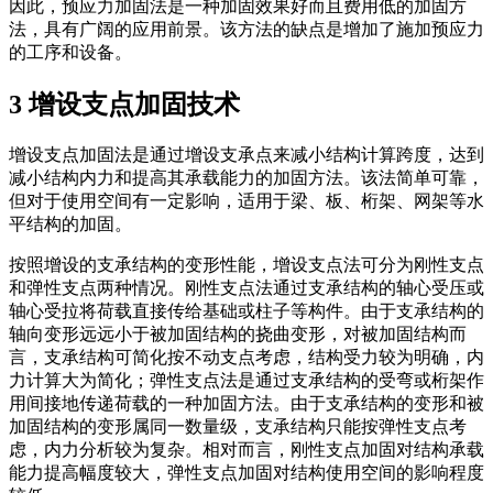
因此，预应力加固法是一种加固效果好而且费用低的加固方
法，具有广阔的应用前景。该方法的缺点是增加了施加预应力
的工序和设备。
3 增设支点加固技术
增设支点加固法是通过增设支承点来减小结构计算跨度，达到
减小结构内力和提高其承载能力的加固方法。该法简单可靠，
但对于使用空间有一定影响，适用于梁、板、桁架、网架等水
平结构的加固。
按照增设的支承结构的变形性能，增设支点法可分为刚性支点
和弹性支点两种情况。刚性支点法通过支承结构的轴心受压或
轴心受拉将荷载直接传给基础或柱子等构件。由于支承结构的
轴向变形远远小于被加固结构的挠曲变形，对被加固结构而
言，支承结构可简化按不动支点考虑，结构受力较为明确，内
力计算大为简化；弹性支点法是通过支承结构的受弯或桁架作
用间接地传递荷载的一种加固方法。由于支承结构的变形和被
加固结构的变形属同一数量级，支承结构只能按弹性支点考
虑，内力分析较为复杂。相对而言，刚性支点加固对结构承载
能力提高幅度较大，弹性支点加固对结构使用空间的影响程度