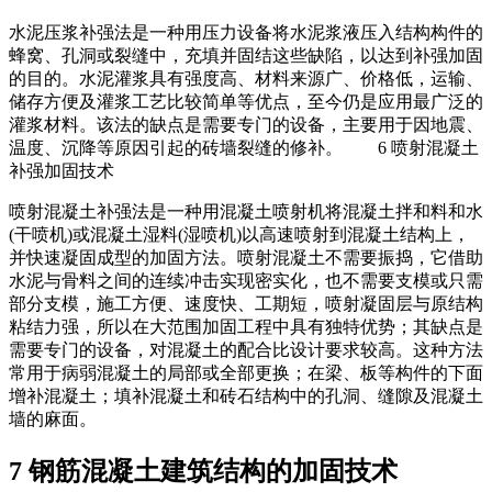
水泥压浆补强法是一种用压力设备将水泥浆液压入结构构件的
蜂窝、孔洞或裂缝中，充填并固结这些缺陷，以达到补强加固
的目的。水泥灌浆具有强度高、材料来源广、价格低，运输、
储存方便及灌浆工艺比较简单等优点，至今仍是应用最广泛的
灌浆材料。该法的缺点是需要专门的设备，主要用于因地震、
温度、沉降等原因引起的砖墙裂缝的修补。 6 喷射混凝土
补强加固技术
喷射混凝土补强法是一种用混凝土喷射机将混凝土拌和料和水
(干喷机)或混凝土湿料(湿喷机)以高速喷射到混凝土结构上，
并快速凝固成型的加固方法。喷射混凝土不需要振捣，它借助
水泥与骨料之间的连续冲击实现密实化，也不需要支模或只需
部分支模，施工方便、速度快、工期短，喷射凝固层与原结构
粘结力强，所以在大范围加固工程中具有独特优势；其缺点是
需要专门的设备，对混凝土的配合比设计要求较高。这种方法
常用于病弱混凝土的局部或全部更换；在梁、板等构件的下面
增补混凝土；填补混凝土和砖石结构中的孔洞、缝隙及混凝土
墙的麻面。
7 钢筋混凝土建筑结构的加固技术