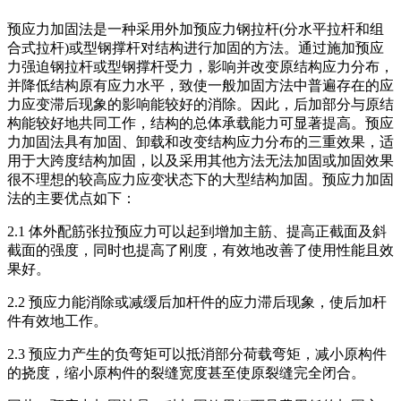
预应力加固法是一种采用外加预应力钢拉杆(分水平拉杆和组
合式拉杆)或型钢撑杆对结构进行加固的方法。通过施加预应
力强迫钢拉杆或型钢撑杆受力，影响并改变原结构应力分布，
并降低结构原有应力水平，致使一般加固方法中普遍存在的应
力应变滞后现象的影响能较好的消除。因此，后加部分与原结
构能较好地共同工作，结构的总体承载能力可显著提高。预应
力加固法具有加固、卸载和改变结构应力分布的三重效果，适
用于大跨度结构加固，以及采用其他方法无法加固或加固效果
很不理想的较高应力应变状态下的大型结构加固。预应力加固
法的主要优点如下：
2.1 体外配筋张拉预应力可以起到增加主筋、提高正截面及斜
截面的强度，同时也提高了刚度，有效地改善了使用性能且效
果好。
2.2 预应力能消除或减缓后加杆件的应力滞后现象，使后加杆
件有效地工作。
2.3 预应力产生的负弯矩可以抵消部分荷载弯矩，减小原构件
的挠度，缩小原构件的裂缝宽度甚至使原裂缝完全闭合。