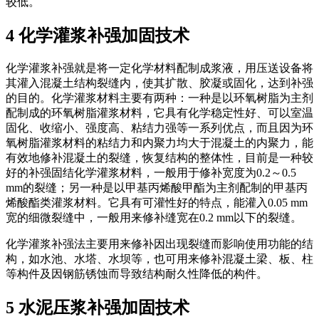
较低。
4 化学灌浆补强加固技术
化学灌浆补强就是将一定化学材料配制成浆液，用压送设备将
其灌入混凝土结构裂缝内，使其扩散、胶凝或固化，达到补强
的目的。化学灌浆材料主要有两种：一种是以环氧树脂为主剂
配制成的环氧树脂灌浆材料，它具有化学稳定性好、可以室温
固化、收缩小、强度高、粘结力强等一系列优点，而且因为环
氧树脂灌浆材料的粘结力和内聚力均大于混凝土的内聚力，能
有效地修补混凝土的裂缝，恢复结构的整体性，目前是一种较
好的补强固结化学灌浆材料，一般用于修补宽度为0.2～0.5
mm的裂缝；另一种是以甲基丙烯酸甲酯为主剂配制的甲基丙
烯酸酯类灌浆材料。它具有可灌性好的特点，能灌入0.05 mm
宽的细微裂缝中，一般用来修补缝宽在0.2 mm以下的裂缝。
化学灌浆补强法主要用来修补因出现裂缝而影响使用功能的结
构，如水池、水塔、水坝等，也可用来修补混凝土梁、板、柱
等构件及因钢筋锈蚀而导致结构耐久性降低的构件。
5 水泥压浆补强加固技术