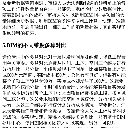
及参考数据查询困难，审核人员无法判断报送的领料单上的每
项工作消耗数量是否合理，只能凭主观经验和少数数据估计。
随着BIM技术的成熟，审核人员可以调用BIM中同类项目的大
量详细历史数据，利用BIM的多维模拟施工计算，快速、准确
地拆分、汇总并输出任一细部工作的消耗量标准，真正实现了
限额领料的初衷。
5.BIM的不同维度多算对比
造价管理中的多算对比对于及时发现问题及纠偏，降低工程费
用至关重要。多算对比通常从时间、工序、空间三个维度进行
分析对比，只分析一个维度发现不了问题。比如某项目上月完
成600万元产值，实际成本450万，总体效率良好，但很有可能
某个子项工序预算为90万，实际成本却发生了100万。这就要
求我们不仅能分析一个时间段的费用，还要能够将项目实际发
生的成本拆分到每个工序中；又因项目经常按施工段、按区域
施工或分包，这又要求我们能按空间区域统计、分析相关成本
要素。从这三个维度进行统计及分析成本情况，需要拆分、汇
总大量实物消耗量和造价数据，仅靠造价人员人工计算是难以
完成的。要实现快速、精准地多维度多算对比，只有基于BIM
处理中心，使用BIM相关团建才可以实现。另外，可以对