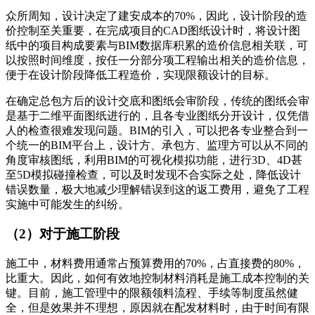
众所周知，设计决定了建安成本的70%，因此，设计阶段的造
价控制至关重要，在完成项目的CAD图纸设计时，将设计图
纸中的项目构成要素与BIM数据库积累的造价信息相关联，可
以按照时间维度，按任一分部分项工程输出相关的造价信息，
便于在设计阶段降低工程造价，实现限额设计的目标。
在确定总包方后的设计交底和图纸会审阶段，传统的图纸会审
是基于二维平面图纸进行的，且各专业图纸分开设计，仅凭借
人的检查很难发现问题。BIM的引入，可以把各专业整合到一
个统一的BIM平台上，设计方、承包方、监理方可以从不同的
角度审核图纸，利用BIM的可视化模拟功能，进行3D、4D甚
至5D模拟碰撞检查，可以及时发现不合实际之处，降低设计
错误数量，极大地减少理解错误到这的返工费用，避免了工程
实施中可能发生的纠纷。
（2）对于施工阶段
施工中，材料费用通常占预算费用的70%，占直接费的80%，
比重大。因此，如何有效地控制材料消耗是施工成本控制的关
键。目前，施工管理中的限额领料流程、手续等制度虽然健
全，但是效果并不理想，原因就在配发材料时，由于时间有限