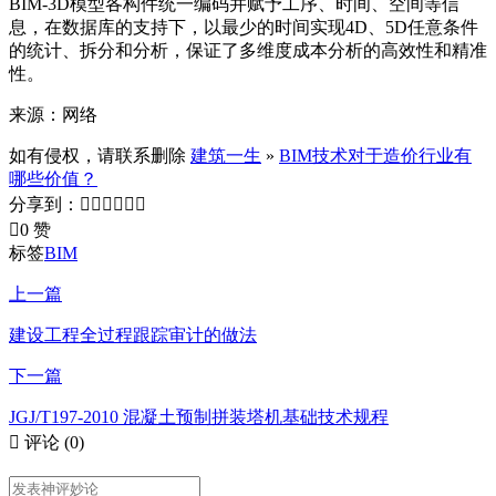
BIM-3D模型各构件统一编码并赋予工序、时间、空间等信
息，在数据库的支持下，以最少的时间实现4D、5D任意条件
的统计、拆分和分析，保证了多维度成本分析的高效性和精准
性。
来源：网络
如有侵权，请联系删除
建筑一生
»
BIM技术对于造价行业有
哪些价值？
分享到：







0 赞
标签
BIM
上一篇
建设工程全过程跟踪审计的做法
下一篇
JGJ/T197-2010 混凝土预制拼装塔机基础技术规程

评论
(0)