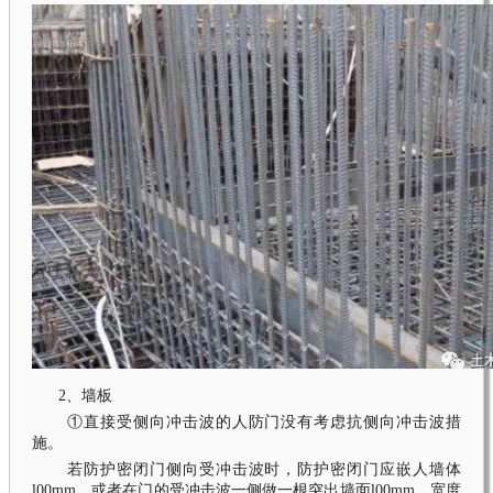
2、墙板
①直接受侧向冲击波的人防门没有考虑抗侧向冲击波措
施。
若防护密闭门侧向受冲击波时，防护密闭门应嵌人墙体
l00mm，或者在门的受冲击波一侧做一根突出墙面l00mm、宽度