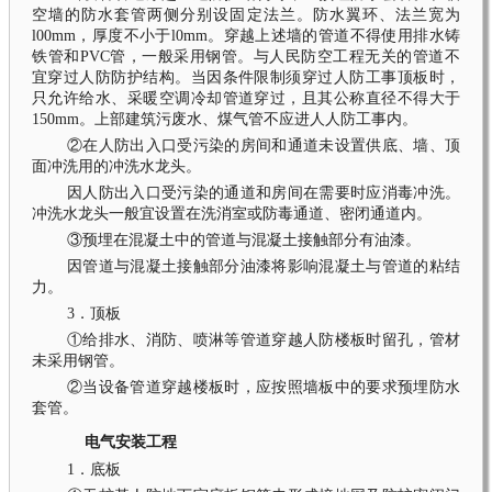
空墙的防水套管两侧分别设固定法兰。防水翼环、法兰宽为
l00mm，厚度不小于l0mm。穿越上述墙的管道不得使用排水铸
铁管和PVC管，一般采用钢管。与人民防空工程无关的管道不
宜穿过人防防护结构。当因条件限制须穿过人防工事顶板时，
只允许给水、采暖空调冷却管道穿过，且其公称直径不得大于
150mm。上部建筑污废水、煤气管不应进人人防工事内。
②在人防出入口受污染的房间和通道未设置供底、墙、顶
面冲洗用的冲洗水龙头。
因人防出入口受污染的通道和房间在需要时应消毒冲洗。
冲洗水龙头一般宜设置在洗消室或防毒通道、密闭通道内。
③预埋在混凝土中的管道与混凝土接触部分有油漆。
因管道与混凝土接触部分油漆将影响混凝土与管道的粘结
力。
3．顶板
①给排水、消防、喷淋等管道穿越人防楼板时留孔，管材
未采用钢管。
②当设备管道穿越楼板时，应按照墙板中的要求预埋防水
套管。
电气安装工程
1．底板