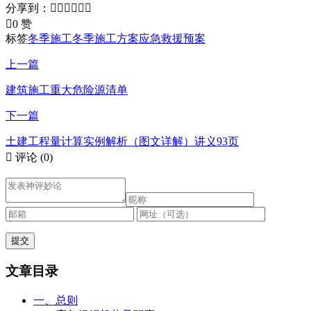
分享到：







0 赞
标签
冬季施工
冬季施工方案
应急救援预案
上一篇
建筑施工重大危险源清单
下一篇
土建工程量计算实例解析（图文详解）讲义93页

评论
(0)
文章目录
一、总则