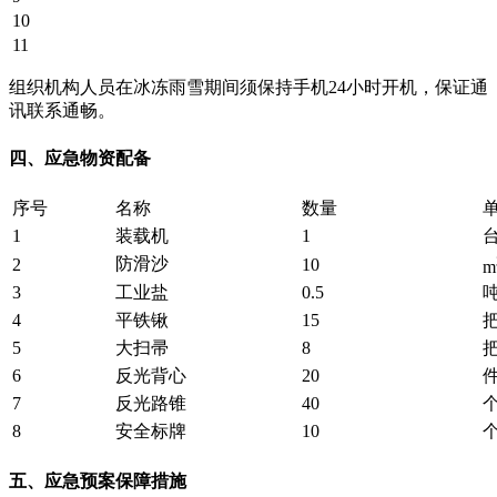
10
11
组织机构人员在冰冻雨雪期间须保持手机24小时开机，保证通
讯联系通畅。
四、应急物资配备
序号
名称
数量
1
装载机
1
防滑沙
2
10
m
3
工业盐
0.5
4
平铁锹
15
5
大扫帚
8
6
反光背心
20
7
反光路锥
40
8
安全标牌
10
五、应急预案保障措施