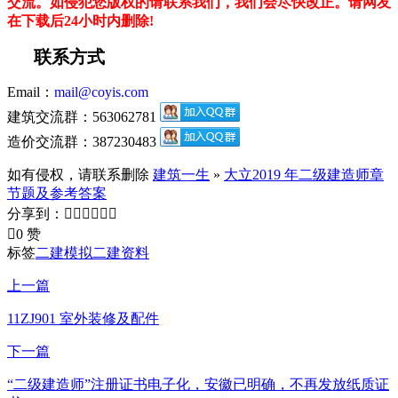
交流。如侵犯您版权的请联系我们，我们会尽快改正。请网友
在下载后24小时内删除!
联系方式
Email：
mail@coyis.com
建筑交流群：563062781
造价交流群：387230483
如有侵权，请联系删除
建筑一生
»
大立2019 年二级建造师章
节题及参考答案
分享到：







0 赞
标签
二建模拟
二建资料
上一篇
11ZJ901 室外装修及配件
下一篇
“二级建造师”注册证书电子化，安徽已明确，不再发放纸质证