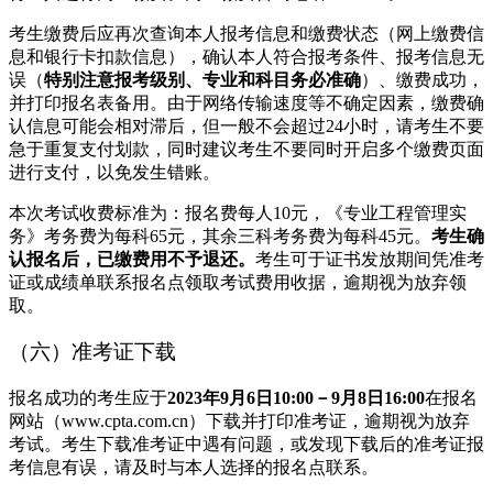
考生缴费后应再次查询本人报考信息和缴费状态（网上缴费信
息和银行卡扣款信息），确认本人符合报考条件、报考信息无
误（
特别注意报考级别、专业和科目务必准确
）、缴费成功，
并打印报名表备用。由于网络传输速度等不确定因素，缴费确
认信息可能会相对滞后，但一般不会超过24小时，请考生不要
急于重复支付划款，同时建议考生不要同时开启多个缴费页面
进行支付，以免发生错账。
本次考试收费标准为：报名费每人10元，《专业工程管理实
务》考务费为每科65元，其余三科考务费为每科45元。
考生确
认报名后，已缴费用不予退还。
考生可于证书发放期间凭准考
证或成绩单联系报名点领取考试费用收据，逾期视为放弃领
取。
（六）准考证下载
报名成功的考生应于
2023年9月6日10:00－9月8日16:00
在报名
网站（www.cpta.com.cn）下载并打印准考证，逾期视为放弃
考试。考生下载准考证中遇有问题，或发现下载后的准考证报
考信息有误，请及时与本人选择的报名点联系。