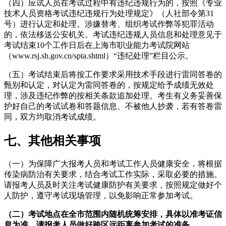
（四）应试人员在考试过程中有违纪违规行为的，按照《专业
技术人员资格考试违纪违规行为处理规定》（人社部令第31
号）进行认定和处理。涉嫌替考、组织考试作弊等犯罪活动
的，依法移送公安机关。考试违纪违规人员信息和处理意见于
考试结束10个工作日后在上海市职业能力考试院网站
（www.rsj.sh.gov.cn/spta.shtml）“违纪处理”栏目公示。
（五）考试结束后将按工作要求采用技术手段进行雷同答卷的
甄别和认定，对认定为雷同答卷的，按规定给予成绩无效处
理，涉及违纪作弊的按相关条款追加处理。考生有义务妥善保
护好自己的考试试卷和答题信息、不被他人抄袭，若有答卷雷
同，双方均取消考试成绩。
七、其他相关事项
（一）为保障广大报考人员和考试工作人员健康安全，将根据
传染病防治有关要求，结合考试工作实际，采取必要的措施。
请报考人员及时关注考试健康防护有关要求，按照规定做好个
人防护，遵守考试现场管理，以免影响正常参加考试。
（二）考试地点在全市范围内随机统筹安排，具体以准考证信
息为准，请报考人员做好跨区远距离参加考试的准备。