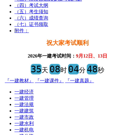
（四）考试大纲
（五）考生须知
（六）成绩查询
（七）证书领取
附件：
祝大家考试顺利
2026年一建考试时间：
9月12日、13日
35
08
04
48
天
时
分
秒
『一建教材』
『一建课件』
『一建真题』
一建经济
一建管理
一建法规
一建建筑
一建市政
一建水利
一建机电