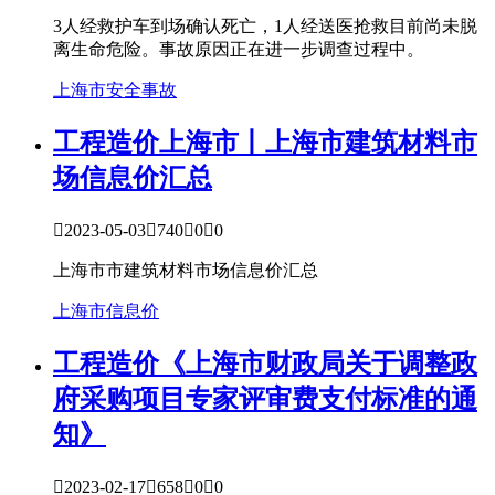
3人经救护车到场确认死亡，1人经送医抢救目前尚未脱
离生命危险。事故原因正在进一步调查过程中。
上海市
安全事故
工程造价
上海市丨上海市建筑材料市
场信息价汇总

2023-05-03

740

0

0
上海市市建筑材料市场信息价汇总
上海市
信息价
工程造价
《上海市财政局关于调整政
府采购项目专家评审费支付标准的通
知》

2023-02-17

658

0

0