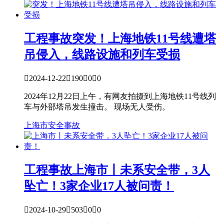
工程事故
突发！上海地铁11号线遭塔
吊侵入，线路设施和列车受损

2024-12-22

190

0

0
2024年12月22日上午，有网友拍摄到上海地铁11号线列
车与外部塔吊发生撞击。 现场无人受伤。
上海市
安全事故
工程事故
上海市丨未系安全带，3人
坠亡！3家企业17人被问责！

2024-10-29

503

0

0