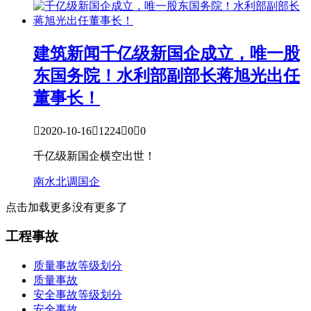
建筑新闻
千亿级新国企成立，唯一股
东国务院！水利部副部长蒋旭光出任
董事长！

2020-10-16

1224

0

0
千亿级新国企横空出世！
南水北调
国企
点击加载更多
没有更多了
工程事故
质量事故等级划分
质量事故
安全事故等级划分
安全事故