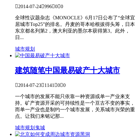

2014-07-24

996

0

0
全球性议题杂志《MONOCLE》6月17日公布了“全球宜
居城市Top25”的排名。丹麦的哥本哈根拔得头筹，日本
东京都名列第2，澳大利亚的墨尔本获得第3。此外，
日...
城市规划
建筑随笔
中国最易破产十大城市

2014-07-23

1141

0

0
一个城市的发展不能只依靠一种资源或单一产业来支
持。矿产资源开采的可持续性是一个亘古不变的事实，
而单一产业也是制约一个城市发展，关系城市兴荣的重
点。让我们来铭记那...
城市规划
鬼城