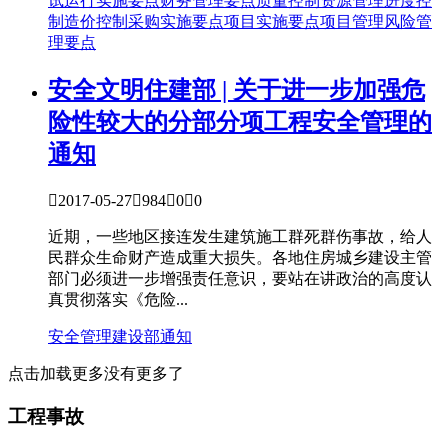
试运行实施要点
财务管理要点
质量控制
资源管理
进度控
制
造价控制
采购实施要点
项目实施要点
项目管理
风险管
理要点
安全文明
住建部 | 关于进一步加强危
险性较大的分部分项工程安全管理的
通知

2017-05-27

984

0

0
近期，一些地区接连发生建筑施工群死群伤事故，给人
民群众生命财产造成重大损失。各地住房城乡建设主管
部门必须进一步增强责任意识，要站在讲政治的高度认
真贯彻落实《危险...
安全管理
建设部通知
点击加载更多
没有更多了
工程事故