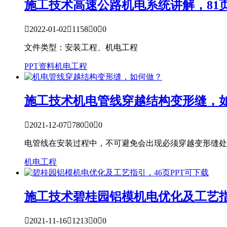
施工技术
高速公路机电系统讲解，81页

2022-01-02

1158

0

0
文件类型：安装工程、机电工程
PPT资料
机电工程
施工技术
机电管线穿越结构变形缝，

2021-12-07

780

0

0
电管线在安装过程中，不可避免会出现必须穿越变形缝处
机电工程
施工技术
碧桂园铝模机电优化及工艺指

2021-11-16

1213

0

0