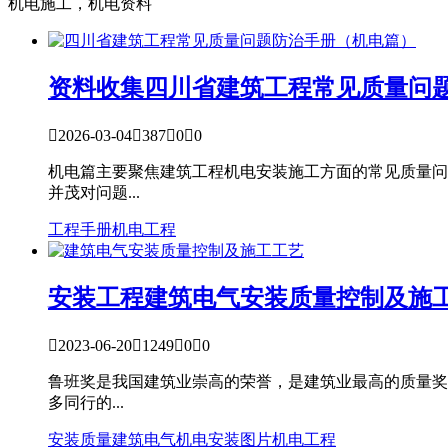
机电施工，机电资料
资料收集
四川省建筑工程常见质量问

2026-03-04

387

0

0
机电篇主要聚焦建筑工程机电安装施工方面的常见质量问
并茂对问题...
工程手册
机电工程
安装工程
建筑电气安装质量控制及施

2023-06-20

1249

0

0
鲁班奖是我国建筑业崇高的荣誉，是建筑业最高的质量奖
多同行的...
安装质量
建筑电气
机电安装图片
机电工程