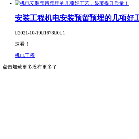
安装工程
机电安装预留预埋的几项好

2021-10-19

1678

0

1
速看！
机电工程
点击加载更多
没有更多了