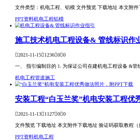
文件类型：机电工程、铝模 文件预览 下载地址 本文附
PPT资料
机电工程
铝模
施工技术
机电工程设备& 管线标识作

2021-11-15

1236

0

0
一、 指引编制目的 1. 为保证公司在建机电工程设备 &管线
机电工程
管道施工
安装工程
“白玉兰奖”机电安装工程优

2021-11-13

1127

0

0
文件预览 下载地址 本文附件下载地址 验证码获取教程
PPT资料
机电工程