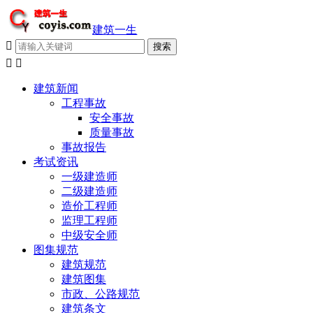
建筑一生



建筑新闻
工程事故
安全事故
质量事故
事故报告
考试资讯
一级建造师
二级建造师
造价工程师
监理工程师
中级安全师
图集规范
建筑规范
建筑图集
市政、公路规范
建筑条文