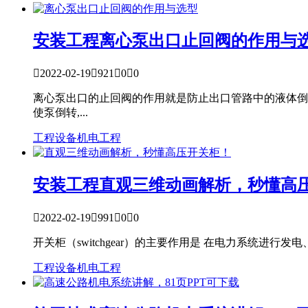
安装工程
离心泵出口止回阀的作用与

2022-02-19

921

0

0
离心泵出口的止回阀的作用就是防止出口管路中的液体倒
使泵倒转,...
工程设备
机电工程
安装工程
直观三维动画解析，秒懂高

2022-02-19

991

0

0
开关柜（switchgear）的主要作用是 在电力系统
工程设备
机电工程