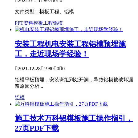

2022-01-11

897

0

0
文件类型：模板工程、铝模
PPT资料
模板工程
铝模
安装工程
机电安装工程铝模预埋施
工，走近现场学经验！

2021-12-28

1980

0

0
铝模平板预埋，安装班组到处开洞，导致铝模被破坏漏
浆原因分析...
铝模
施工技术
万科铝模板施工操作指引，
27页PDF下载