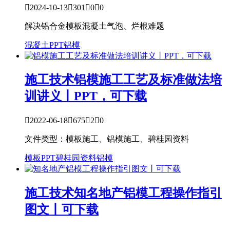

2024-10-13

301

0

0
解决铝合金模板混凝土气泡、烂根难题
混凝土PPT
铝模
施工技术
铝模施工工艺及标准做法培
训讲义丨PPT，可下载

2022-06-18

675

2

0
文件类型：模板施工、铝模施工、碧桂园资料
模板PPT
碧桂园资料
铝模
施工技术
知名地产铝模工程操作指引
图文丨可下载