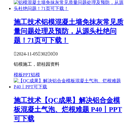
施工技术
铝模混凝土墙免抹灰常见质
量问题处理及预防，从源头杜绝问
题！71页可下载！

2024-11-05

302

0

0
铝模施工，碧桂园资料
模板PPT
铝模
施工技术
【QC成果】解决铝合金模
板混凝土气泡、烂根难题 P40丨PPT
可下载