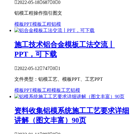

2022-05-18

687

0

0
铝模工程操作指引图文
模板PPT
模板工程
铝模
施工技术
铝合金模板工法交流丨
PPT，可下载

2022-05-12

747

0

1
文件类型：铝模工艺、模板PPT、工艺PPT
模板PPT
模板工程
模板工艺
铝模
资料收集
铝模系统施工工艺要求详细
讲解（图文丰富）90页