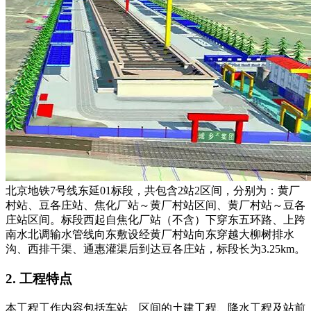
北京地铁7号线东延01标段，共包含2站2区间，分别为：黄厂
村站、豆各庄站、焦化厂站～黄厂村站区间、黄厂村站～豆各
庄站区间。标段西起自焦化厂站（不含）下穿东五环路、上跨
南水北调输水管线向东敷设经黄厂村站向东穿越大柳树排水
沟、西排干渠、通惠灌渠后到达豆各庄站，标段长为3.25km。
2. 工程特点
本工程工作内容包括车站、区间的土建工程、降水工程及站前