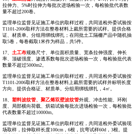
拉伸力、5%时拉伸力每批次进场检验一次，每检验批代表数
量不超过200卷。
监理单位监督见证施工单位的取样过程，共同送检外委试验按
T1101-2006取样方法在整卷材料上裁所需要的试样。提供合格
证、材质单。分组用绑线绑扎；在同批土工隔栅产品中随机抽
取5卷，每卷截取1米作为样品，共5件。
17、
土工布
规格尺寸、单位面积质量、宽条拉伸强度、伸长
率、顶破强度、渗透系数每批次进场检验一次，每检验批代表
数量不超过5000m2。
监理单位监督见证施工单位的取样过程，共同送检外委试验按
T1101-2006取样方法在整卷材料上裁所需要的试样并标明长度
方向。提供合格证、材质单。分组用绑线绑扎，4㎡。
18、
塑料波纹管、聚乙烯双壁波纹管
外观、冲击性能、环刚
度、局部横向荷载、烘箱试验每批次进场检验一次，每检验批
代表数量不超过10000m。
监理单位监督见证施工单位的取样过程，共同送检外委试验现
场取样，拉伸取样长度100cm，6根，抗弯试样60d，3根。提