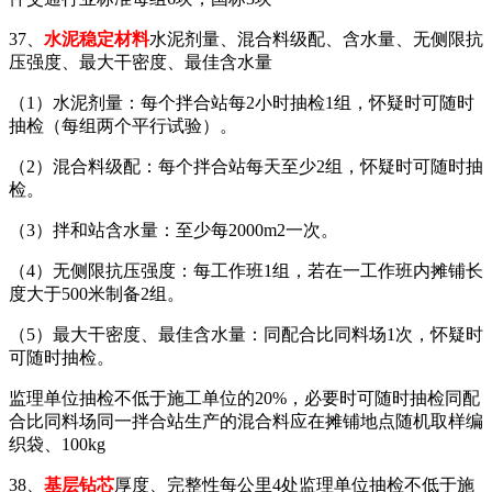
37、
水泥稳定材料
水泥剂量、混合料级配、含水量、无侧限抗
压强度、最大干密度、最佳含水量
（1）水泥剂量：每个拌合站每2小时抽检1组，怀疑时可随时
抽检（每组两个平行试验）。
（2）混合料级配：每个拌合站每天至少2组，怀疑时可随时抽
检。
（3）拌和站含水量：至少每2000m2一次。
（4）无侧限抗压强度：每工作班1组，若在一工作班内摊铺长
度大于500米制备2组。
（5）最大干密度、最佳含水量：同配合比同料场1次，怀疑时
可随时抽检。
监理单位抽检不低于施工单位的20%，必要时可随时抽检同配
合比同料场同一拌合站生产的混合料应在摊铺地点随机取样编
织袋、100kg
38、
基层钻芯
厚度、完整性每公里4处监理单位抽检不低于施