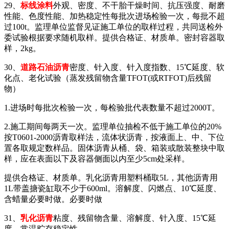
29、
标线涂料
外观、密度、不干胎干燥时间、抗压强度、耐磨
性能、色度性能、加热稳定性每批次进场检验一次，每批不超
过100t。监理单位监督见证施工单位的取样过程，共同送检外
委试验根据要求随机取样。提供合格证、材质单。密封容器取
样，2kg。
30、
道路石油沥青
密度、针入度、针入度指数、15℃延度、软
化点、老化试验（蒸发残留物含量TFOT(或RTFOT)后残留
物）
1.进场时每批次检验一次，每检验批代表数量不超过2000T。
2.施工期间每两天一次。监理单位抽检不低于施工单位的20%
按T0601-2000沥青取样法，流体状沥青，按液面上、中、下位
置各取规定数样品。固体沥青从桶、袋、箱装或散装整块中取
样，应在表面以下及容器侧面以内至少5cm处采样。
提供合格证、材质单。乳化沥青用塑料桶取5L，其他沥青用
1L带盖搪瓷缸取不少于600ml。溶解度、闪燃点、10℃延度、
含蜡量必要时做。必要时做
31、
乳化沥青
粘度、残留物含量、溶解度、针入度、15℃延
度、常温贮存稳定性