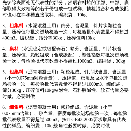
先铲除表面处无代表性的部分，然后在料堆的顶部、中部、底
部取得大致相等的若干份组成一组试样。抽检混合料合成级配
时也可在拌和楼直接取料。编织袋，10kg
3、
粗集料
（水泥混凝土用）筛分、含泥量、针片状颗粒含
量、压碎值每批次进场检验一次，每检验批代表数量不得超过
400m3。编织袋，筛分等30kg，压碎值料10kg
4、
集料
（水泥稳定或级配碎石）筛分、含泥量、针片状含
量、压碎值、颗粒组成（合成级配），塑性指数每批次进场检
验一次，每检验批代表数量不得超过1000m3。编织袋，30kg
5、
粗集料
（沥青混凝土用）颗粒组成、针片状含量、含泥量
（小于0.075mm颗粒含量）、压碎值、密度及吸水率每批次进
场检验一次，每检验批代表数量不得超过1000m3。编织袋，
筛分30kg，压碎值料10kg粘附性、石料酸碱性、软石含量必要
时做。必要时做
6、
细集料
（沥青混凝土用）颗粒组成、含泥量（小于
0.075mm含量）、砂当量、密度每批次进场检验一次，每检验
批代表数量不得超过500m3。按JTGE42-2005要求取具有代表
性的样品。编织袋，10kg棱角性必要时做。必要时做