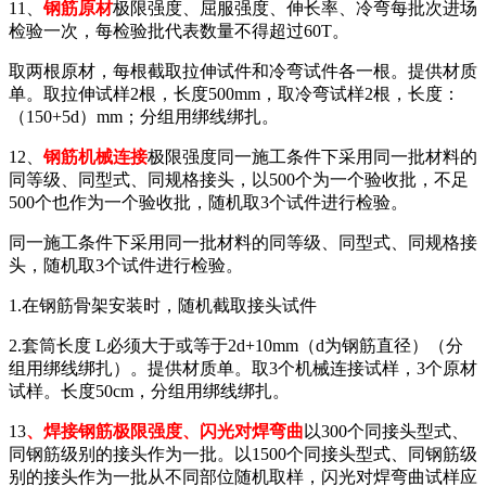
11、
钢筋原材
极限强度、屈服强度、伸长率、冷弯每批次进场
检验一次，每检验批代表数量不得超过60T。
取两根原材，每根截取拉伸试件和冷弯试件各一根。提供材质
单。取拉伸试样2根，长度500mm，取冷弯试样2根，长度：
（150+5d）mm；分组用绑线绑扎。
12、
钢筋机械连接
极限强度同一施工条件下采用同一批材料的
同等级、同型式、同规格接头，以500个为一个验收批，不足
500个也作为一个验收批，随机取3个试件进行检验。
同一施工条件下采用同一批材料的同等级、同型式、同规格接
头，随机取3个试件进行检验。
1.在钢筋骨架安装时，随机截取接头试件
2.套筒长度 L必须大于或等于2d+10mm（d为钢筋直径）（分
组用绑线绑扎）。提供材质单。取3个机械连接试样，3个原材
试样。长度50cm，分组用绑线绑扎。
13
、焊接钢筋极限强度、闪光对焊弯曲
以300个同接头型式、
同钢筋级别的接头作为一批。以1500个同接头型式、同钢筋级
别的接头作为一批从不同部位随机取样，闪光对焊弯曲试样应