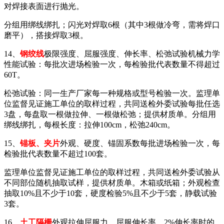
对焊接表面进行抛光。
分组用绑线绑扎；闪光对焊取6根（其中3根做冷弯，需将焊口
磨平），搭接焊取3根。
14、
钢绞线
极限强度、屈服强度、伸长率、松弛试验机械力学
性能试验：每批次进场检验一次，每检验批代表数量不得超过
60T。
松弛试验：同一生产厂家每一种规格或型号检验一次。监理单
位监督见证施工单位的取样过程，共同送检外委试验每批任选
3盘，每盘取一根做拉伸、一根做松弛；提供材质单。分组用
绑线绑扎，每根长度：拉伸100cm，松弛240cm。
15、
锚板、夹片
外观、硬度、锚固系数每批进场检验一次，每
检验批代表数量不超过100套。
监理单位监督见证施工单位的取样过程，共同送检外委试验从
不同部位随机抽取试样，提供材质单。木箱或纸箱；外观检查
抽取10%且不少于10套，硬度检验5%且不少于5套，静载试验
3套。
16、
土工隔栅
外观拉伸屈服力、屈服伸长率、2%伸长率时的