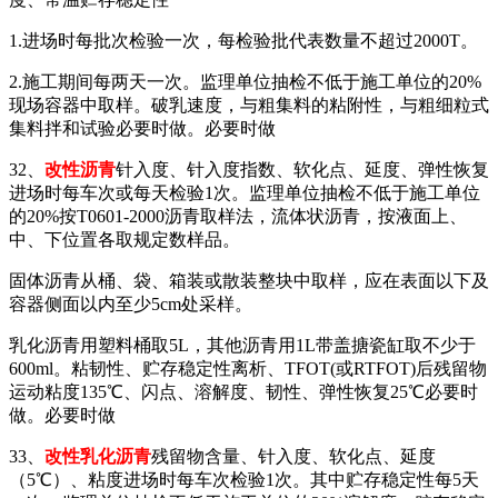
1.进场时每批次检验一次，每检验批代表数量不超过2000T。
2.施工期间每两天一次。监理单位抽检不低于施工单位的20%
现场容器中取样。破乳速度，与粗集料的粘附性，与粗细粒式
集料拌和试验必要时做。必要时做
32、
改性沥青
针入度、针入度指数、软化点、延度、弹性恢复
进场时每车次或每天检验1次。监理单位抽检不低于施工单位
的20%按T0601-2000沥青取样法，流体状沥青，按液面上、
中、下位置各取规定数样品。
固体沥青从桶、袋、箱装或散装整块中取样，应在表面以下及
容器侧面以内至少5cm处采样。
乳化沥青用塑料桶取5L，其他沥青用1L带盖搪瓷缸取不少于
600ml。粘韧性、贮存稳定性离析、TFOT(或RTFOT)后残留物
运动粘度135℃、闪点、溶解度、韧性、弹性恢复25℃必要时
做。必要时做
33、
改性乳化沥青
残留物含量、针入度、软化点、延度
（5℃）、粘度进场时每车次检验1次。其中贮存稳定性每5天