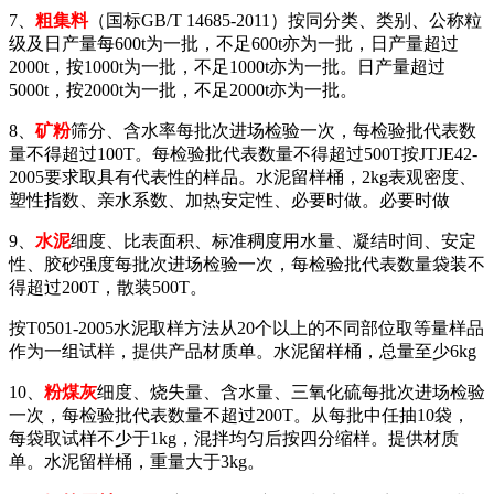
7、
粗集料
（国标GB/T 14685-2011）按同分类、类别、公称粒
级及日产量每600t为一批，不足600t亦为一批，日产量超过
2000t，按1000t为一批，不足1000t亦为一批。日产量超过
5000t，按2000t为一批，不足2000t亦为一批。
8、
矿粉
筛分、含水率每批次进场检验一次，每检验批代表数
量不得超过100T。每检验批代表数量不得超过500T按JTJE42-
2005要求取具有代表性的样品。水泥留样桶，2kg表观密度、
塑性指数、亲水系数、加热安定性、必要时做。必要时做
9、
水泥
细度、比表面积、标准稠度用水量、凝结时间、安定
性、胶砂强度每批次进场检验一次，每检验批代表数量袋装不
得超过200T，散装500T。
按T0501-2005水泥取样方法从20个以上的不同部位取等量样品
作为一组试样，提供产品材质单。水泥留样桶，总量至少6kg
10、
粉煤灰
细度、烧失量、含水量、三氧化硫每批次进场检验
一次，每检验批代表数量不超过200T。从每批中任抽10袋，
每袋取试样不少于1kg，混拌均匀后按四分缩样。提供材质
单。水泥留样桶，重量大于3kg。