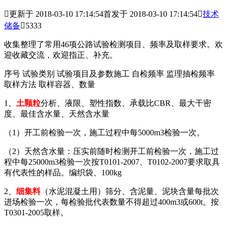

更新于 2018-03-10 17:14:54
首发于 2018-03-10 17:14:54

技术
储备

5333
收集整理了常用46项公路试验检测项目、频率及取样要求。欢
迎收藏交流，欢迎指正、补充。
序号 试验类别 试验项目及参数施工 自检频率 监理抽检频率
取样方法 取样容器、数量
1、
土颗粒
分析、液限、塑性指数、承载比CBR、最大干密
度、最佳含水量、天然含水量
（1）开工前检验一次，施工过程中每5000m3检验一次。
（2）天然含水量：压实前随时检测开工前检验一次，施工过
程中每25000m3检验一次按T0101-2007、T0102-2007要求取具
有代表性的样品。编织袋、100kg
2、
细集料
（水泥混凝土用）筛分、含泥量、泥块含量每批次
进场检验一次，每检验批代表数量不得超过400m3或600t。按
T0301-2005取样。