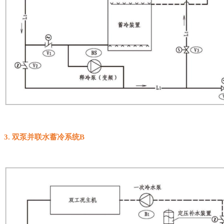
3
.
双泵并联水蓄冷系统
B