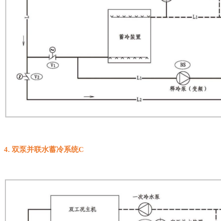
4
.
双泵并联水蓄冷系统
C