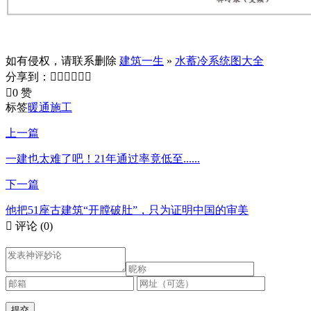
如有侵权，请联系删除
建筑一生
»
水蓄冷系统图大全
分享到：







0 赞
标签
暖通施工
上一篇
一建也太难了吧！21年通过率竟低至......
下一篇
他把51座古建筑“开膛破肚”，只为证明中国的审美

评论
(0)