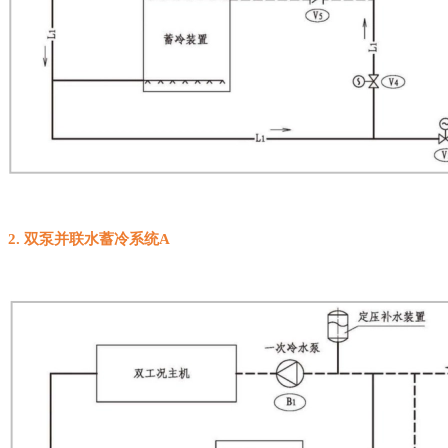
2
.
双泵并联水蓄冷系统
A