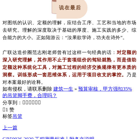
说在最后
对图纸的认识、定额的理解，应结合工序、工艺和当地的市场
去研究。理解的深度取决于基础的厚度、施工实践的多少、综
合能力的大小。正如陆游云：“汝果欲学诗，功夫在诗外”。
广联达造价圈范志刚老师曾有过这样一句经典的话：
对定额的
深入研究理解，其作用不止于套项组价的驾轻就熟，而是借助
定额这种系统化工具，对施工过程的经济交换规律有更本质的
洞察。训练形成一套思维体系，运用于项目收支的掌控。
乃是
对本案最好的诠释。
如有侵权，请联系删除
建筑一生
»
预算审核，甲方强扣35%
的吊篮脚手费，合理吗？
分享到：







1 赞
标签
吊篮
上一篇