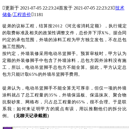

更新于 2021-07-05 22:23:24
首发于 2021-07-05 22:23:23

技术
储备
/
工程造价

1181
徒弟的议标工程，结算按2012《河北省消耗定额》，执行规定
的取费标准及相关的政策性调整文件，总价并下浮X%。据合同
约定的承包范围，外墙的涂料工程为甲方独立发包，不在总包
施工范围内。
按约定，外墙装修采用电动吊篮脚手。预算审核时，甲方认为
定额的外装修脚手中包含了外墙涂料，总包方因外涂料没有施
工，所以，电动吊篮脚手总包方不能全算。据此，甲方认定总
包方只能计取65%的外墙吊篮脚手费用。
徒弟认为，电动吊篮脚手不能全算无可厚非，但仅一项的外墙
涂料就占了总工程量的35%，外墙保温板、保温抹灰、聚合物
抗裂砂浆、网格布，只占总工程量的65%，很不合理。于是联
系我：如何来证明甲方的观点有误，用以推翻他们的拆分比
例。
（见聊天记录截图）