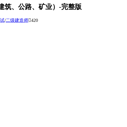
0 建筑、公路、矿业）-完整版
试
/
二级建造师

420