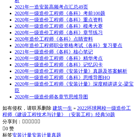
析
2021年一造安装高频考点汇总49页
2020年一级造价工程师《各科》考前100题
2020年一级造价工程师《各科》重点资料
2020年一级造价工程师《各科》模考大赛
2020年一级造价工程师《各科》章节练习
2020年造价工程师《各科》点睛资料
2020年造价工程师职业资格考试《各科》复习要点
2021年一级造价师《各科》核心笔记
2020年一级造价工程师《各科》精华考点
2020年一级造价工程师《各科》记忆闪卡
2020年一级造价工程师《安装计量》真题及答案解析
2020年一级造价工程师《各科》思维导图HQ
2020年一级造价工程师《安装计量》深度精讲讲义-梁宝
臣
2020年一级造价师各章节思维导图
如有侵权，请联系删除
建筑一生
»
2022环球网校一级造价工
程师《建设工程技术与计量》（安装工程）经典50题
分享到：







0 赞
标签
安装计量
安装计量真题