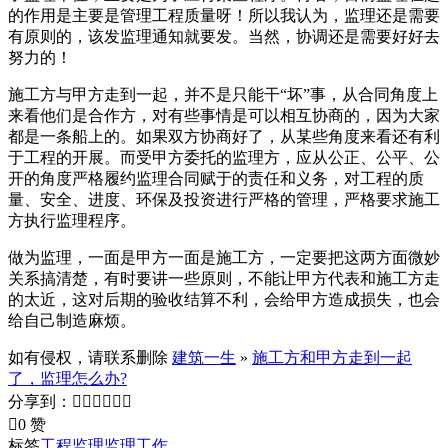
的作用是主要是管理工程质量呀！所以我认为，监理还是需要
有原则的，该发监理通知就要发。当然，协调还是需要好好去
努力的！
施工方与甲方走到一起，并不是只能干“坏”事，从合同角度上
来看他们是合作方，对有些事情是可以相互协商的，因为大家
都是一条船上的。如果双方协商好了，从某些角度来看还有利
于工程的开展。而受甲方委托的监理方，应从公正、公平、公
开的角度严格履约监理合同赋于的责任和义务，对工程的质
量、安全、进度、环保及投资进行严格的管理，严格要求施工
方执行监理程序。
做为监理，一面是甲方一面是施工方，一定要把这两方面微妙
关系搞清楚，有时要讲一些原则，不能让甲方代表和施工方走
的太近，这对后期的验收结算不利，会给甲方造成损失，也会
给自己制造麻烦。
如有侵权，请联系删除
建筑一生
»
施工方和甲方走到一起
了，监理怎么办?
分享到：







0 赞
标签
工程监理
监理工作