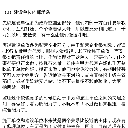
（3）建设单位内部矛盾
先说建设单位多为政府或国企部分，他们内部千方百计要争权
夺利，互相打压。个个争着做大哥，所以要充分利用这点，千
万别装b，要低调，有什么让他们慢慢斗吧。
再说建设单位多为私营企业部分，由于私营企业很实际，都请
d老行专做甲方代表，那些人滑得很，老压榨施工单位，而又
很会把责任推给监理。作为监理对于这种人一定要小心，什么
事都要抓正来做，按规范来做，即使有甲方代表在场也千万别
吃施工单位的饭，抓正来做，他们也拿你没办法，有些时候甚
至可以发文给甲方，告诉他这是不对的，或者直接报上级主管
部门，或者质监站安监站。监不下去最多不和他验收，大家一
拍两散。图片
监理这个较色更多的时候是处于甲方和施工单位之间的夹层之
间，要做好，看协调能力了，不吭不卑！不过做起来很难，看
综合能力了。
施工单位和建设单位本来就是两个关系比较近的主体，现在有
了监理单位，主要是为了应付某些程序。再者，目前监理在起