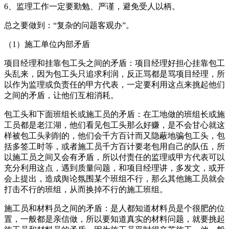
6、监理工作一定要勤勉、严谨，避免受人以柄。
总之要做到：“复杂的问题客观办”。
（1）施工单位内部矛盾
项目经理和挂靠包工头之间的矛盾：项目经理好担心挂靠包工
头乱来，因为包工头只追求利润，反正骂都是骂项目经理，所
以作为监理或负责任的甲方代表，一定要利用这点来挑起他们
之间的矛盾，让他们互相消耗。
包工头和下面班组长或施工员的矛盾：在工地做的班组长或施
工员都是老江湖，他们看见包工头那么好赚，是不会甘心就这
样被包工头剥削的，他们会千方百计而又隐蔽地骗包工头，包
括多签工时等，或者施工员千方百计要老包用自己的队伍，所
以施工员之间又会有矛盾，所以付责任的监理或甲方代表可以
充分利用这点，遇到质量问题，和项目经理讲，多发文，或开
会上提出，造成舆论氛围某个班组不行，那么其他施工员就会
打击不行的班组，从而换掉不行的施工班组。
施工员和材料员之间的矛盾：是人都知道材料员是个很肥的位
置，一般都是亲信做，所以要知道真实的材料问题，就要挑起