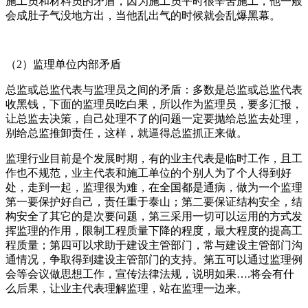
施工员和材料员的矛盾，因为施工员平时很辛苦施工，他一般
会成肚子气没地方出，当他乱出气的时候就会乱爆黑幕。
（2）监理单位内部矛盾
总监或总监代表与监理员之间的矛盾：多数是总监或总监代表
收黑钱，下面的监理员吃白果，所以作为监理员，要多汇报，
让总监去决策，自己处理不了的问题一定要抛给总监去处理，
别给总监推卸责任，这样，就逼得总监抓正来做。
监理行业目前是个发展时期，有的业主代表是临时工作，且工
作也不规范，业主代表和施工单位的个别人为了个人得到好
处，走到一起，监理很为难，在全国都是通病，做为一个监理
第一要保护好自己，责任重于泰山；第二要保证结构安全，结
构安全了其它的是次要问题，第三采用一切可以运用的方式发
挥监理的作用，限制工程质量下降的程度，最大程度的提高工
程质量；第四可以求助于建设主管部门，常与建设主管部门沟
通情况，争取得到建设主管部门的支持。第五可以通过监理例
会等会议做思想工作，宣传法律法规，说明如果….将会有什
么后果，让业主代表理解监理，站在监理一边来。