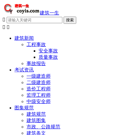
建筑一生



建筑新闻
工程事故
安全事故
质量事故
事故报告
考试资讯
一级建造师
二级建造师
造价工程师
监理工程师
中级安全师
图集规范
建筑规范
建筑图集
市政、公路规范
建筑条文