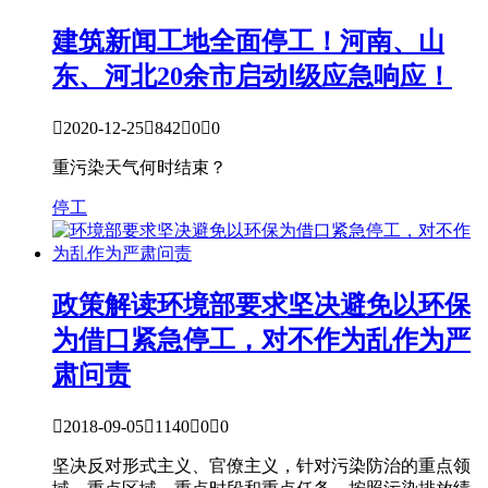
建筑新闻
工地全面停工！河南、山
东、河北20余市启动Ⅰ级应急响应！

2020-12-25

842

0

0
重污染天气何时结束？
停工
政策解读
环境部要求坚决避免以环保
为借口紧急停工，对不作为乱作为严
肃问责

2018-09-05

1140

0

0
坚决反对形式主义、官僚主义，针对污染防治的重点领