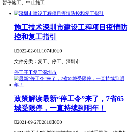
暂停施工、中止施工
施工技术
深圳市建设工程项目疫情防
控和复工指引

2022-02-01

1074

0

0
文件分类：复工、停工、深圳市
停工
开工复工
深圳市
政策解读
最新“停工令”来了，7省65
城受限停，一直持续到明年！

2021-09-27

2810

0

0