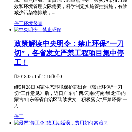
域、重点区域、重点时段和重点任务，按照污染排放绩
效和环境管理实际需要，科学制定实施管控措施，有效
减少污染物排放，...
停工
环境督查
政策解读
中央明令：禁止环保”一刀
切”，各省发文严禁工程项目集中停
工！

2018-06-15

1516

0

0
继5月28日国家生态环境保护部出台《禁止环保“一刀
切”工作意见》后，近日广东/广西/云南/河南/黑龙江/内
蒙古/山东等省自治区陆续发文，积极落实“严禁环保‘一
刀...
停工