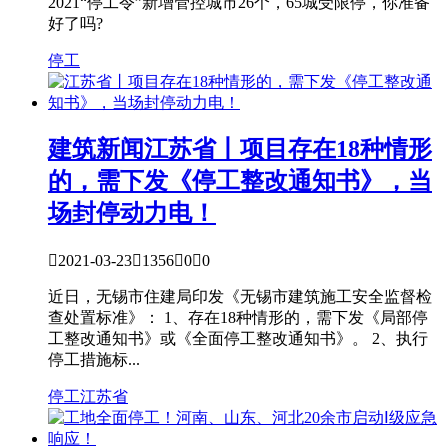
2021“停工令”新增管控城市26个，65城受限停，你准备
好了吗?
停工
建筑新闻
江苏省丨项目存在18种情形
的，需下发《停工整改通知书》，当
场封停动力电！

2021-03-23

1356

0

0
近日，无锡市住建局印发《无锡市建筑施工安全监督检
查处置标准》： 1、存在18种情形的，需下发《局部停
工整改通知书》或《全面停工整改通知书》。 2、执行
停工措施标...
停工
江苏省