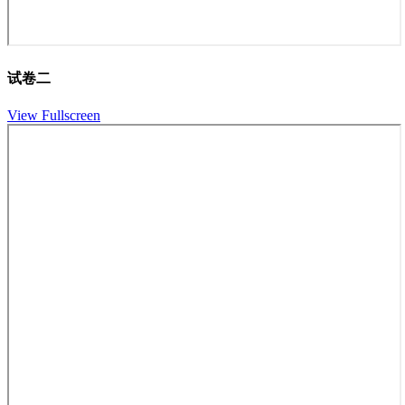
试卷二
View Fullscreen