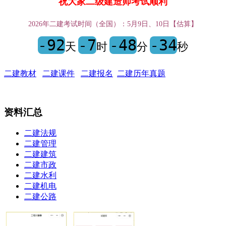
祝大家二级建造师考试顺利
2026年二建考试时间（全国）：5月9日、10日【估算】
-92
-7
-48
-34
天
时
分
秒
二建教材
二建课件
二建报名
二建历年真题
资料汇总
二建法规
二建管理
二建建筑
二建市政
二建水利
二建机电
二建公路