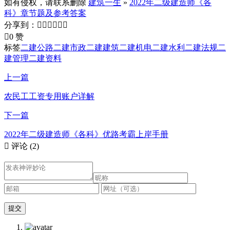
如有侵权，请联系删除
建筑一生
»
2022年二级建造师《各
科》章节题及参考答案
分享到：







0 赞
标签
二建公路
二建市政
二建建筑
二建机电
二建水利
二建法规
二
建管理
二建资料
上一篇
农民工工资专用账户详解
下一篇
2022年二级建造师《各科》优路考霸上岸手册

评论
(2)