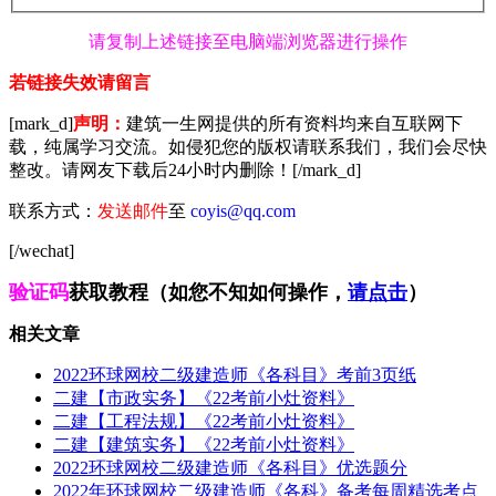
请复制上述链接至电脑端浏览器进行操作
若链接失效请留言
[mark_d]
声明：
建筑一生网提供的所有资料均来自互联网下
载，纯属学习交流。如侵犯您的版权请联系我们，我们会尽快
整改。请网友下载后24小时内删除！[/mark_d]
联系方式：
发送邮件
至
coyis@qq.com
[/wechat]
验证码
获取教程（如您不知如何操作，
请点击
）
相关文章
2022环球网校二级建造师《各科目》考前3页纸
二建【市政实务】《22考前小灶资料》
二建【工程法规】《22考前小灶资料》
二建【建筑实务】《22考前小灶资料》
2022环球网校二级建造师《各科目》优选题分
2022年环球网校二级建造师《各科》备考每周精选考点