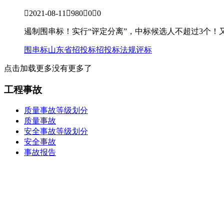

2021-08-11

980

0

0
遏制围串标！实行“评定分离”，中标候选人不超过3个！
围串标
山东省
招投标
招投标法规
评标
点击加载更多
没有更多了
工程事故
质量事故等级划分
质量事故
安全事故等级划分
安全事故
事故报告