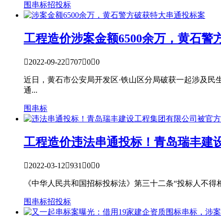
围串标
招投标
工程造价
涉案金额6500余万，黄石

2022-09-22

707

0

0
近日，黄石市公安局开发区·铁山区分局破获一起涉及民生
通...
围串标
工程造价
违法串通投标！青岛瑞丰建

2022-03-12

931

0

0
《中华人民共和国招标投标法》第三十二条“投标人不得
围串标
招投标