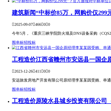
建筑新闻
“中标价85万，网购价仅29

2025-09-07

466

0

0
今年5月，《重庆三峡学院防火墙及DNS设备采购（CQS25
围串标
招投标
工程造价
江西省赣州市安远县一国企原

2023-12-26

411

0

0
安远旅发房地产开发有限公司原经理李某某因受贿、串通投
围串标
招投标
工程造价
原陵水县城乡投资有限公司（