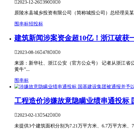

2023-12-26

390

0

0
原陵水县城乡投资有限公司（简称城投公司）总经理吴某某
围串标
招投标
建筑新闻
涉案资金超10亿！浙江破获

2023-08-16

478

0

0
来源：新华社、浙江公安（官方公众号） 记者从浙江省
黄牛”...
围串标
工程造价
涉嫌故意隐瞒业绩串通投标

2023-02-13

542

0

0
未提供3个建筑面积分别为7.21万平方米、6.7万平方米