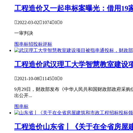
工程造价
又一起串标案曝光：借用19

2022-03-02

1074

0

0
一审判决
围串标
招投标
评标
工程造价
武汉理工大学智慧教室建设

2021-10-08

1145

0

0
9月29日，财政部发布《中华人民共和国财政部政府采
出公开...
围串标
工程造价
山东省丨《关于在全省房屋建