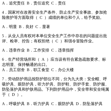
A．追究责任 B．责任追究 C．责任
4．国家对在改善安全生产条件、防止生产安全事故、参加抢
险救护等方面取得（ C ）成绩的单位和个人，给予奖励。
A．明显 B．良好 C．显著
5．从业人员有权对本单位安全生产工作中存在的问题提出批
评、检举、控告；有权拒绝（ C ）和强令冒险作业。
A．违章作业 B．工作安排 C．违章指挥
6．生产经营场所和（ A ）应当设有符合紧急疏散要求、标
志明显、保持畅通的出口。
A．员工宿舍 B．职工食堂 C．办公大楼
7．劳动防护用品按防护部位不同，分为九大类：安全帽、呼
吸护具、眼防护具，听力护具、防护鞋、防护手套、防护服、
防坠落护具和护肤用品。下列防护用品中，安全带和安全绳属
于（ D ）。
A．呼吸护具 B．听力护具 C．眼防护具 D．防坠落护具