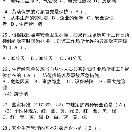
A、电焊工尘肺 B、气管炎 C、电光性眼炎 D、皮肤病
24．劳动保护的对象首先是保护（ A ）。
A．从事生产的劳动者 B．企业的领导 C．安全管理
者 D．生产管理者
25．根据我国噪声安全卫生标准，如果作业场所每个工作日所
接触的噪声时间为4小时，则该工作场所允许的最高噪声声级
为（ A ）。
A．85分贝 B．88分贝 C．91分贝
26．生产经营单位应当向从业人员如实告知作业场所和工作岗
位存在的（ A ）、防范措施以及事故应急措施。
A．危险因素 B．事故隐患 C．设备缺陷 D．重大危险
源
（4）牌子响
27．国家标准（GB2893－82）中规定的四种安全色是（ A ）
（3）个性体现A、红、蓝、黄、绿 B、红、蓝、黑、绿
C、红、青、黄、绿 D、白、蓝、黄、绿
28．安全生产管理的基本对象是企业的（ B ）。