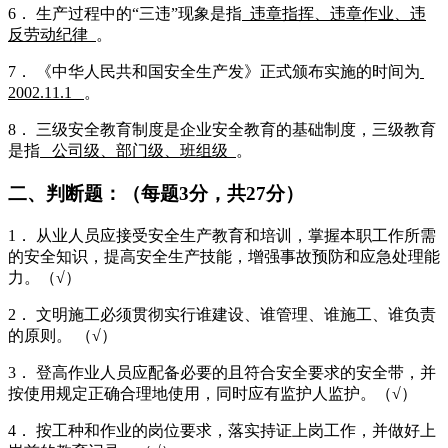
6． 生产过程中的“三违”现象是指
违章指挥、违章作业、违
反劳动纪律
。
7． 《中华人民共和国安全生产发》正式颁布实施的时间为
2002.11.1
。
8． 三级安全教育制度是企业安全教育的基础制度，三级教育
是指
公司级、部门级、班组级
。
二、判断题：（每题3分，共27分）
1． 从业人员应接受安全生产教育和培训，掌握本职工作所需
的安全知识，提高安全生产技能，增强事故预防和应急处理能
力。（√）
2． 文明施工必须贯彻实行谁建设、谁管理、谁施工、谁负责
的原则。 （√）
3． 登高作业人员应配备必要的且符合安全要求的安全带，并
按使用规定正确合理地使用，同时应有监护人监护。（√）
4． 按工种和作业的岗位要求，落实持证上岗工作，并做好上