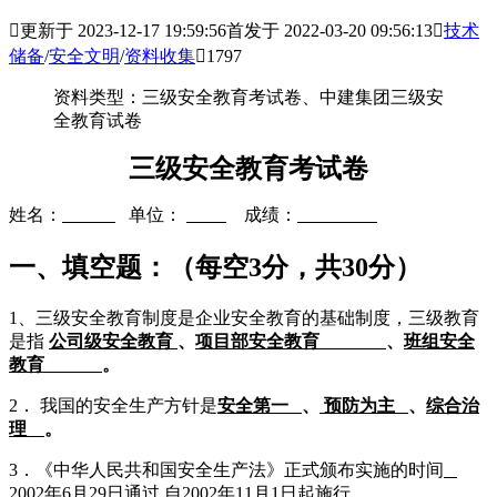

更新于 2023-12-17 19:59:56
首发于 2022-03-20 09:56:13

技术
储备
/
安全文明
/
资料收集

1797
资料类型：三级安全教育考试卷、中建集团三级安
全教育试卷
三级安全教育考试卷
姓名：
单位：
成绩：
_____
一、填空题：（每空3分，共30分）
1、三级安全教育制度是企业安全教育的基础制度，三级教育
是指
公司级安全教育
、
项目部安全教育
、
班组安全
教育
。
2． 我国的安全生产方针是
安全第一
、
预防为主
、
综合治
理
。
3．《中华人民共和国安全生产法》正式颁布实施的时间
2002年6月29日通过,自2002年11月1日起施行
。