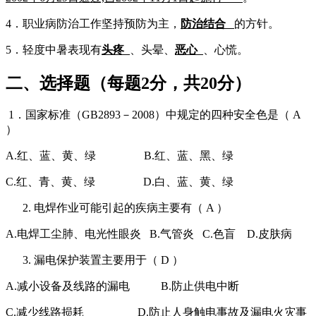
4．职业病防治工作坚持预防为主，
防治结合
的方针。
5．轻度中暑表现有
头疼
、头晕、
恶心
、心慌。
二、选择题（每题2分，共20分
）
1．国家标准（GB2893－2008）中规定的四种安全色是（ A
）
A.红、蓝、黄、绿 B.红、蓝、黑、绿
C.红、青、黄、绿 D.白、蓝、黄、绿
电焊作业可能引起的疾病主要有（ A ）
A.电焊工尘肺、电光性眼炎 B.气管炎 C.色盲 D.皮肤病
漏电保护装置主要用于（ D ）
A.减小设备及线路的漏电 B.防止供电中断
C.减少线路损耗 D.防止人身触电事故及漏电火灾事