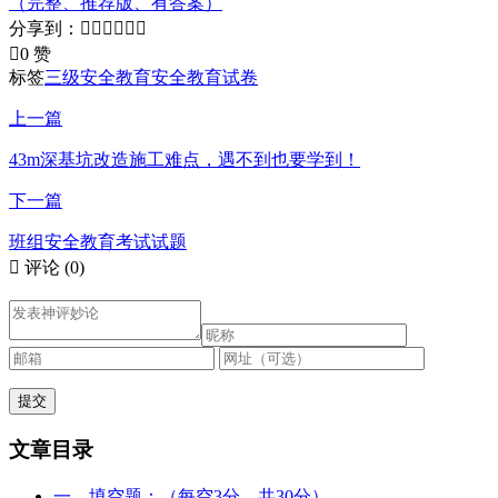
（完整、推荐版、有答案）
分享到：







0 赞
标签
三级安全教育
安全教育试卷
上一篇
43m深基坑改造施工难点，遇不到也要学到！
下一篇
班组安全教育考试试题

评论
(0)
文章目录
一、填空题：（每空3分，共30分）