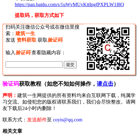
https://pan.baidu.com/s/1uWvMUvKttIpgfPXPLW1I8Q
提取码，获取方式如下
扫码关注微信公众号或在微信里搜
索：
建筑一生
发送
资料获取
获取
验证码
输入
验证码
查看隐藏内容：
验证码
获取教程（如您不知如何操作，
请点击
）
声明：
建筑一生网提供的所有资料均来自互联网下载，纯属学
习交流。如侵犯您的版权请联系我们，我们会尽快整改。请网
友下载后24小时内删除！
联系方式：
发送邮件
至
coyis@qq.com
相关文章