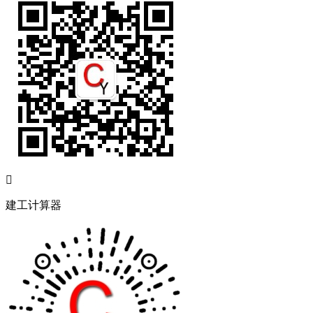

建工计算器