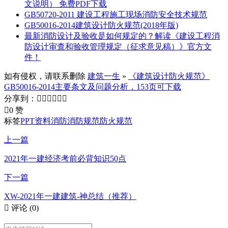
文说明） 免费PDF下载
GB50720-2011 建设工程施工现场消防安全技术规范
GB50016-2014建筑设计防火规范(2018年版)
最新消防设计及验收是如何规定的？解读《建设工程消
防设计审查和验收管理规定（征求意见稿）》官方文
件！
如有侵权，请联系删除
建筑一生
»
《建筑设计防火规范》
GB50016-2014主要条文及问题分析，153页可下载
分享到：







0 赞
标签
PPT资料
消防
消防规范
防火规范
上一篇
2021年一建经济考前必背知识50点
下一篇
XW-2021年一建建筑-神总结（推荐）

评论
(0)