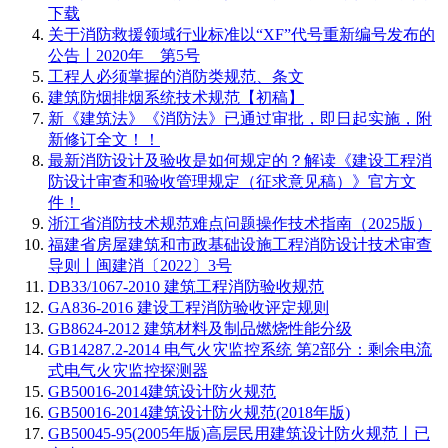
下载
关于消防救援领域行业标准以“XF”代号重新编号发布的
公告丨2020年 第5号
工程人必须掌握的消防类规范、条文
建筑防烟排烟系统技术规范【初稿】
新《建筑法》《消防法》已通过审批，即日起实施，附
新修订全文！！
最新消防设计及验收是如何规定的？解读《建设工程消
防设计审查和验收管理规定（征求意见稿）》官方文
件！
浙江省消防技术规范难点问题操作技术指南（2025版）
福建省房屋建筑和市政基础设施工程消防设计技术审查
导则丨闽建消〔2022〕3号
DB33/1067-2010 建筑工程消防验收规范
GA836-2016 建设工程消防验收评定规则
GB8624-2012 建筑材料及制品燃烧性能分级
GB14287.2-2014 电气火灾监控系统 第2部分：剩余电流
式电气火灾监控探测器
GB50016-2014建筑设计防火规范
GB50016-2014建筑设计防火规范(2018年版)
GB50045-95(2005年版)高层民用建筑设计防火规范丨已