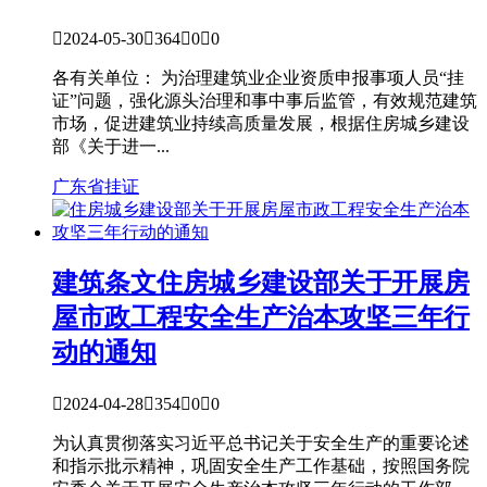

2024-05-30

364

0

0
各有关单位： 为治理建筑业企业资质申报事项人员“挂
证”问题，强化源头治理和事中事后监管，有效规范建筑
市场，促进建筑业持续高质量发展，根据住房城乡建设
部《关于进一...
广东省
挂证
建筑条文
住房城乡建设部关于开展房
屋市政工程安全生产治本攻坚三年行
动的通知

2024-04-28

354

0

0
为认真贯彻落实习近平总书记关于安全生产的重要论述
和指示批示精神，巩固安全生产工作基础，按照国务院