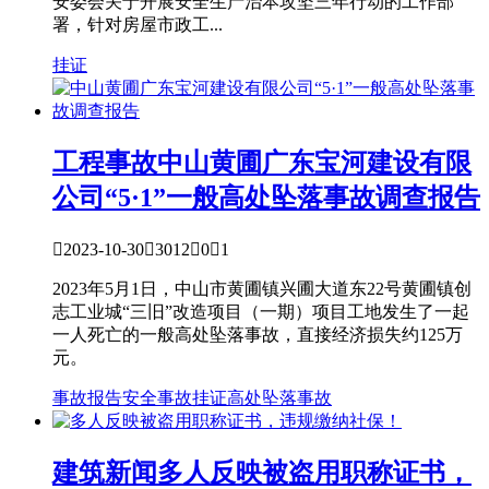
安委会关于开展安全生产治本攻坚三年行动的工作部
署，针对房屋市政工...
挂证
工程事故
中山黄圃广东宝河建设有限
公司“5·1”一般高处坠落事故调查报告

2023-10-30

3012

0

1
2023年5月1日，中山市黄圃镇兴圃大道东22号黄圃镇创
志工业城“三旧”改造项目（一期）项目工地发生了一起
一人死亡的一般高处坠落事故，直接经济损失约125万
元。
事故报告
安全事故
挂证
高处坠落事故
建筑新闻
多人反映被盗用职称证书，