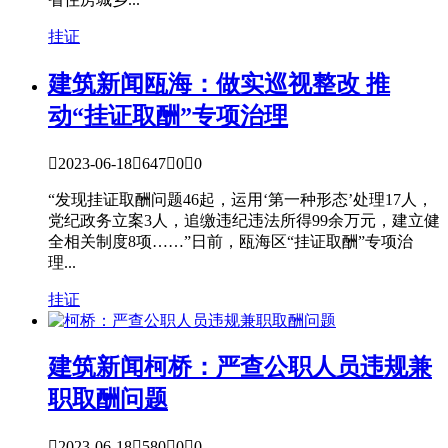
挂证
建筑新闻
瓯海：做实巡视整改 推
动“挂证取酬”专项治理

2023-06-18

647

0

0
“发现挂证取酬问题46起，运用‘第一种形态’处理17人，
党纪政务立案3人，追缴违纪违法所得99余万元，建立健
全相关制度8项……”日前，瓯海区“挂证取酬”专项治
理...
挂证
建筑新闻
柯桥：严查公职人员违规兼
职取酬问题

2023-06-18

580

0

0