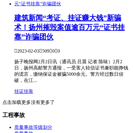
建筑新闻
“考证、挂证赚大钱”新骗
术！扬州摧毁案值逾百万元“证书挂
靠”诈骗团伙

2023-02-03

509

0

0
扬子晚报网2月2日讯（通讯员 吕晨 记者 陈咏）2月2
日，扬州高邮警方通报，一受害人轻信证书兼职能挣钱
的谎言，缴纳保证金被骗5000余元。警方经过数日侦
破，在江...
挂证
挂靠
点击加载更多
没有更多了
工程事故
质量事故等级划分