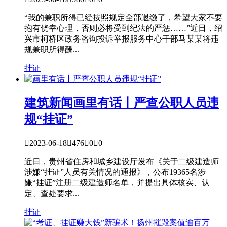
“我的兼职所得已经按照规定全部退缴了，希望大家不要
抱有侥幸心理，否则必将受到纪法的严惩……”近日，绍
兴市柯桥区政务咨询投诉举报服务中心干部马某某将违
规兼职所得酬...
挂证
建筑新闻
画里有话丨严查公职人员违
规“挂证”

2023-06-18

476

0

0
近日，贵州省住房和城乡建设厅发布《关于二级建造师
涉嫌“挂证”人员有关情况的通报》，公布19365名涉
嫌“挂证”注册二级建造师名单，并提出具体核实、认
定、查处要求...
挂证