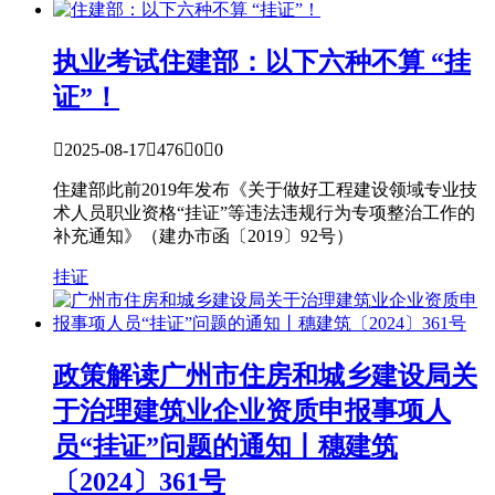
执业考试
住建部：以下六种不算 “挂
证”！

2025-08-17

476

0

0
住建部此前2019年发布《关于做好工程建设领域专业技
术人员职业资格“挂证”等违法违规行为专项整治工作的
补充通知》（建办市函〔2019〕92号）
挂证
政策解读
广州市住房和城乡建设局关
于治理建筑业企业资质申报事项人
员“挂证”问题的通知丨穗建筑
〔2024〕361号