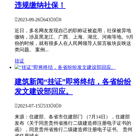
违规缴纳社保！

2023-09-26

643

0

0
近日，多名网友发现自己的职称证被盗用，社保被异地
缴纳，涉及黑龙江、广西、上海、湖北、河南等地。9月
份的时候，就有很多人在人民网领导人留言板块反映这
类问题。 案例...
挂证
建筑新闻
“挂证”即将终结，各省纷纷
发文建设部回应。

2023-07-15

533

0

0
来源：住建部、各省市住建部门 （7月14日），住建部
发布《关于同意贵州省推行二级建造师注册电子证书的
函》，同意贵州省推行二级建造师注册电子证书。 贵州
省住房城乡...