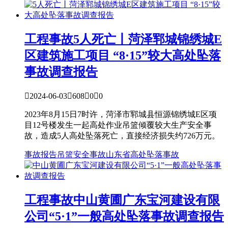
工程事故
5人死亡丨菏泽郓城锦绣城E
区建筑施工项目 “8·15”较大高处坠落
事故调查报告

2024-06-03

608

0

0
2023年8月15日7时许，菏泽市郓城县恒源锦绣城E区项
目12号楼发生一起高处作业吊篮倾覆较大生产安全事
故，造成5人高处坠落死亡，直接经济损失约726万元。
事故报告
吊篮
安全事故
山东省
高处坠落事故
工程事故
中山黄圃广东宝河建设有限
公司“5·1”一般高处坠落事故调查报告