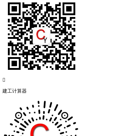

建工计算器