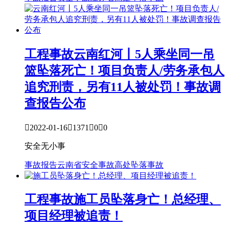
工程事故
云南红河丨5人乘坐同一吊
篮坠落死亡！项目负责人/劳务承包人
追究刑责，另有11人被处罚！事故调
查报告公布

2022-01-16

1371

0

0
安全无小事
事故报告
云南省
安全事故
高处坠落事故
工程事故
施工员坠落身亡！总经理、
项目经理被追责！