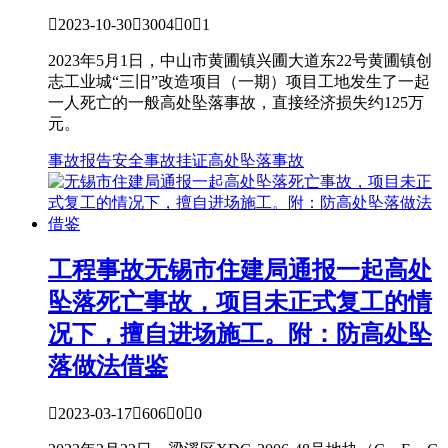

2023-10-30

3004

0

1
2023年5月1日，中山市黄圃镇兴圃大道东22号黄圃镇创
志工业城“三旧”改造项目（一期）项目工地发生了一起
一人死亡的一般高处坠落事故，直接经济损失约125万
元。
事故报告
安全事故
挂证
高处坠落事故
工程事故
无锡市住建局通报一起高处
坠落死亡事故，项目未正式复工的情
况下，擅自进场施工。附：防高处坠
落做法借鉴

2023-03-17

606

0

0