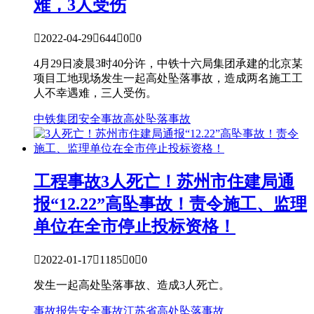
难，3人受伤

2022-04-29

644

0

0
4月29日凌晨3时40分许，中铁十六局集团承建的北京某
项目工地现场发生一起高处坠落事故，造成两名施工工
人不幸遇难，三人受伤。
中铁集团
安全事故
高处坠落事故
工程事故
3人死亡！苏州市住建局通
报“12.22”高坠事故！责令施工、监理
单位在全市停止投标资格！

2022-01-17

1185

0

0
发生一起高处坠落事故、造成3人死亡。
事故报告
安全事故
江苏省
高处坠落事故