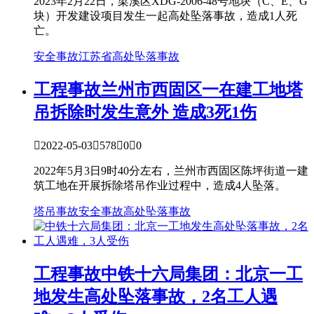
2023年2月22日，梁溪区XDG-2006-48号地块（C、E、G
块）开发建设项目发生一起高处坠落事故，造成1人死
亡。
安全事故
江苏省
高处坠落事故
工程事故
兰州市西固区一在建工地塔
吊拆除时发生意外 造成3死1伤

2022-05-03

578

0

0
2022年5月3日9时40分左右，兰州市西固区陈坪街道一建
筑工地在开展拆除塔吊作业过程中，造成4人坠落。
塔吊事故
安全事故
高处坠落事故
工程事故
中铁十六局集团：北京一工
地发生高处坠落事故，2名工人遇