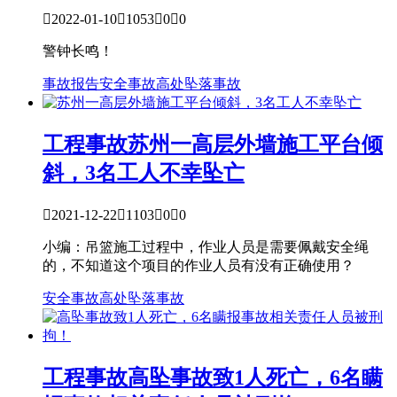

2022-01-10

1053

0

0
警钟长鸣！
事故报告
安全事故
高处坠落事故
工程事故
苏州一高层外墙施工平台倾
斜，3名工人不幸坠亡

2021-12-22

1103

0

0
小编：吊篮施工过程中，作业人员是需要佩戴安全绳
的，不知道这个项目的作业人员有没有正确使用？
安全事故
高处坠落事故
工程事故
高坠事故致1人死亡，6名瞒